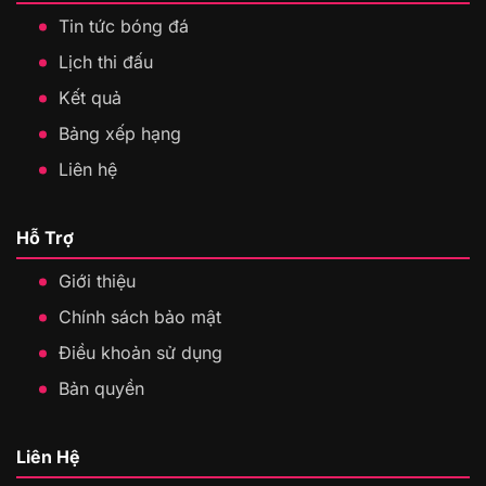
Tin tức bóng đá
Lịch thi đấu
Kết quả
Bảng xếp hạng
Liên hệ
Hỗ Trợ
Giới thiệu
Chính sách bảo mật
Điều khoản sử dụng
Bản quyền
Liên Hệ