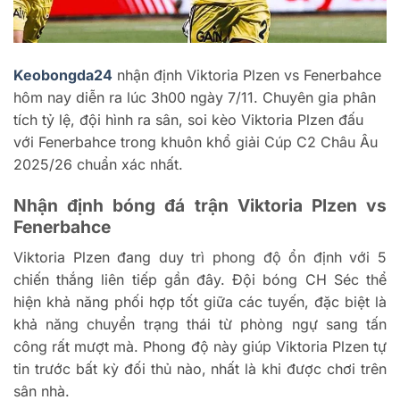
Keobongda24
n
hận định Viktoria Plzen vs Fenerbahce
hôm nay diễn ra lúc 3h00 ngày 7/11. Chuyên gia phân
tích tỷ lệ, đội hình ra sân, soi kèo Viktoria Plzen đấu
với Fenerbahce trong khuôn khổ giải Cúp C2 Châu Âu
2025/26 chuẩn xác nhất.
Nhận định bóng đá trận Viktoria Plzen vs
Fenerbahce
Viktoria Plzen đang duy trì phong độ ổn định với 5
chiến thắng liên tiếp gần đây. Đội bóng CH Séc thể
hiện khả năng phối hợp tốt giữa các tuyến, đặc biệt là
khả năng chuyển trạng thái từ phòng ngự sang tấn
công rất mượt mà. Phong độ này giúp Viktoria Plzen tự
tin trước bất kỳ đối thủ nào, nhất là khi được chơi trên
sân nhà.