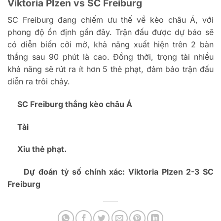
Viktoria Plzen vs SC Freiburg
SC Freiburg đang chiếm ưu thế về kèo châu Á, với
phong độ ổn định gần đây. Trận đấu được dự báo sẽ
có diễn biến cởi mở, khả năng xuất hiện trên 2 bàn
thắng sau 90 phút là cao. Đồng thời, trọng tài nhiều
khả năng sẽ rút ra ít hơn 5 thẻ phạt, đảm bảo trận đấu
diễn ra trôi chảy.
SC Freiburg thắng kèo châu Á
Tài
Xỉu thẻ phạt.
Dự đoán tỷ số chính xác: Viktoria Plzen 2-3 SC
Freiburg