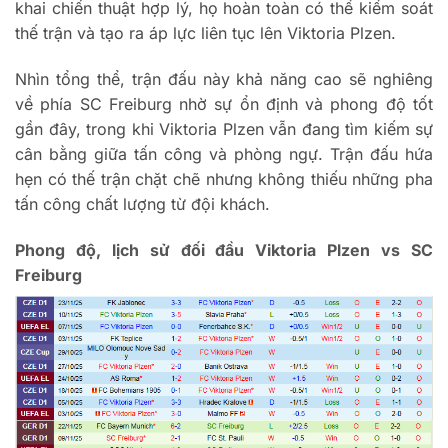
khai chiến thuật hợp lý, họ hoàn toàn có thể kiểm soát
thế trận và tạo ra áp lực liên tục lên Viktoria Plzen.
Nhìn tổng thể, trận đấu này khả năng cao sẽ nghiêng
về phía SC Freiburg nhờ sự ổn định và phong độ tốt
gần đây, trong khi Viktoria Plzen vẫn đang tìm kiếm sự
cân bằng giữa tấn công và phòng ngự. Trận đấu hứa
hẹn có thế trận chặt chẽ nhưng không thiếu những pha
tấn công chất lượng từ đội khách.
Phong độ, lịch sử đối đầu Viktoria Plzen vs SC
Freiburg