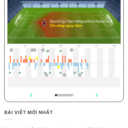
BÀI VIẾT MỚI NHẤT