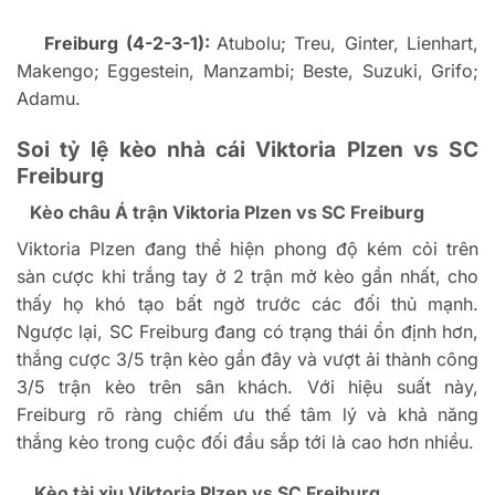
Freiburg (4-2-3-1):
Atubolu; Treu, Ginter, Lienhart,
Makengo; Eggestein, Manzambi; Beste, Suzuki, Grifo;
Adamu.
Soi tỷ lệ kèo nhà cái Viktoria Plzen vs SC
Freiburg
Kèo châu Á trận Viktoria Plzen vs SC Freiburg
Viktoria Plzen đang thể hiện phong độ kém cỏi trên
sàn cược khi trắng tay ở 2 trận mở kèo gần nhất, cho
thấy họ khó tạo bất ngờ trước các đối thủ mạnh.
Ngược lại, SC Freiburg đang có trạng thái ổn định hơn,
thắng cược 3/5 trận kèo gần đây và vượt ải thành công
3/5 trận kèo trên sân khách. Với hiệu suất này,
Freiburg rõ ràng chiếm ưu thế tâm lý và khả năng
thắng kèo trong cuộc đối đầu sắp tới là cao hơn nhiều.
Kèo tài xỉu Viktoria Plzen vs SC Freiburg