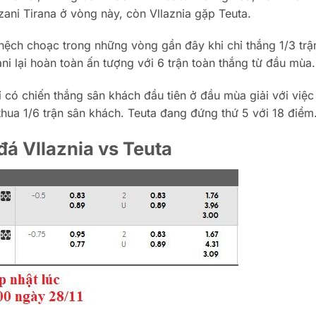
zani Tirana ở vòng này, còn Vllaznia gặp Teuta.
chệch choạc trong những vòng gần đây khi chỉ thắng 1/3 trậ
ni lại hoàn toàn ấn tượng với 6 trận toàn thắng từ đầu mùa.
ỉ có chiến thắng sân khách đầu tiên ở đầu mùa giải với việc
hua 1/6 trận sân khách. Teuta đang đứng thứ 5 với 18 điểm
đá Vllaznia vs Teuta