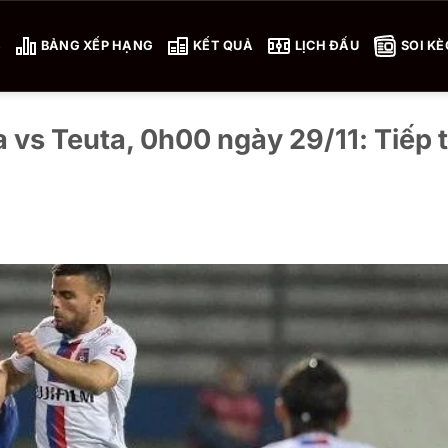
4
BẢNG XẾP HẠNG
KẾT QUẢ
LỊCH ĐẤU
SOI KÈ
a vs Teuta, 0h00 ngày 29/11: Tiếp 