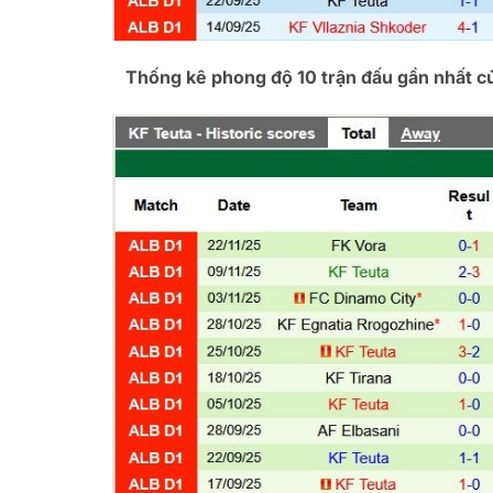
Thống kê phong độ 10 trận đấu gần nhất c