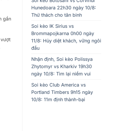
Soi kèo Botosani vs Corvinul
Hunedoara 22h30 ngày 10/8:
Thử thách cho tân binh
n gần
Soi kèo IK Sirius vs
Brommapojkarna 0h00 ngày
 vượt
11/8: Hủy diệt khách, vững ngôi
.
đầu
Nhận định, Soi kèo Polissya
Zhytomyr vs Kharkiv 19h30
ngày 10/8: Tìm lại niềm vui
Soi kèo Club America vs
Portland Timbers 9h15 ngày
10/8: 11m định thành-bại