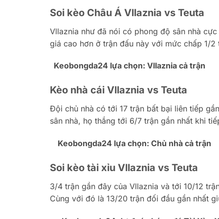
Soi kèo Châu Á Vllaznia vs Teuta
Vllaznia như đã nói có phong độ sân nhà cực 
giá cao hơn ở trận đấu này với mức chấp 1/2 
Keobongda24
lựa chọn: Vllaznia cả trận
Kèo nhà cái Vllaznia vs Teuta
Đội chủ nhà có tới 17 trận bất bại liên tiếp g
sân nhà, họ thắng tới 6/7 trận gần nhất khi tiế
Keobongda24
lựa chọn: Chủ nhà cả trận
Soi kèo tài xỉu Vllaznia vs Teuta
3/4 trận gần đây của Vllaznia và tới 10/12 t
Cùng với đó là 13/20 trận đối đầu gần nhất g