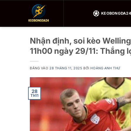
Bỏ
qua
KEOBONGDA2
nội
dung
Nhận định, soi kèo Wellin
11h00 ngày 29/11: Thắng lợi
ĐĂNG VÀO
28 THÁNG 11, 2025
BỞI
HOÀNG ANH THƯ
28
Th11