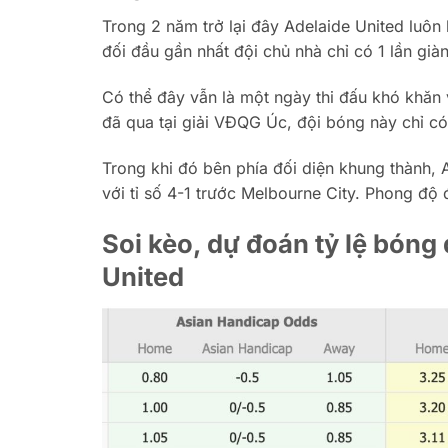
Trong 2 năm trở lại đây Adelaide United luôn 
đối đầu gần nhất đội chủ nhà chỉ có 1 lần già
Có thể đây vẫn là một ngày thi đấu khó khăn 
đã qua tại giải VĐQG Úc, đội bóng này chỉ có
Trong khi đó bên phía đối diện khung thành, 
với tỉ số 4-1 trước Melbourne City. Phong độ 
Soi kèo, dự đoán tỷ lệ bóng
United