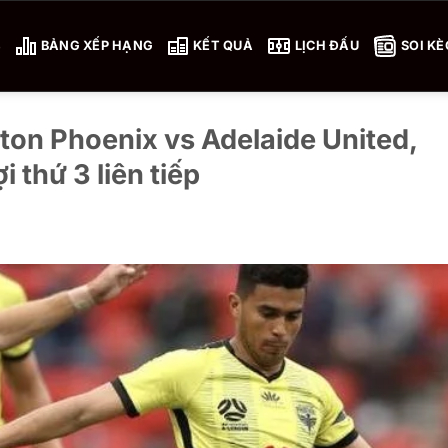
4
BẢNG XẾP HẠNG
KẾT QUẢ
LỊCH ĐẤU
SOI KÈ
gton Phoenix vs Adelaide United,
 thứ 3 liên tiếp