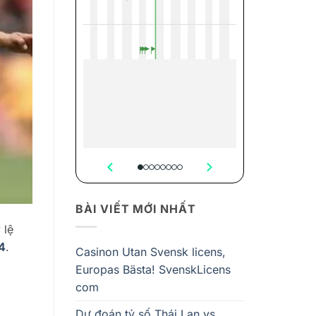
BÀI VIẾT MỚI NHẤT
 lệ
4
.
Casinon Utan Svensk licens,
Europas Bästa! SvenskLicens
com
Dự đoán tỷ số Thái Lan vs