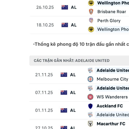
-Thống kê phong độ 10 trận đấu gần nhất c