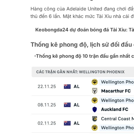
Hàng công của Adelaide United đang chơi đầy
thủ đến 6 lần. Mặt khác mức Tài Xỉu nhà cái đ
Keobongda24
dự đoán bóng đá Tài Xỉu: Tà
Thống kê phong độ, lịch sử đối đầu
-Thống kê phong độ 10 trận đấu gần nhất 