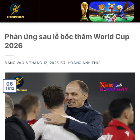
Bỏ
qua
nội
dung
Phản ứng sau lễ bốc thăm World Cup
2026
ĐĂNG VÀO
6 THÁNG 12, 2025
BỞI
HOÀNG ANH THƯ
06
Th12