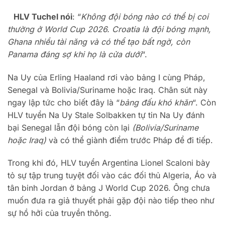
HLV Tuchel nói
: “
Không đội bóng nào có thể bị coi
thường ở World Cup 2026. Croatia là đội bóng mạnh,
Ghana nhiều tài năng và có thể tạo bất ngờ, còn
Panama đáng sợ khi họ là cửa dưới
“.
Na Uy của Erling Haaland rơi vào bảng I cùng Pháp,
Senegal và Bolivia/Suriname hoặc Iraq. Chân sút này
ngay lập tức cho biết đây là “
bảng đấu khó khăn
“. Còn
HLV tuyển Na Uy Stale Solbakken tự tin Na Uy đánh
bại Senegal lẫn đội bóng còn lại
(Bolivia/Suriname
hoặc Iraq)
và có thể giành điểm trước Pháp để đi tiếp.
Trong khi đó, HLV tuyển Argentina Lionel Scaloni bày
tỏ sự tập trung tuyệt đối vào các đối thủ Algeria, Áo và
tân binh Jordan ở bảng J World Cup 2026. Ông chưa
muốn đưa ra giả thuyết phải gặp đội nào tiếp theo như
sự hồ hởi của truyền thông.