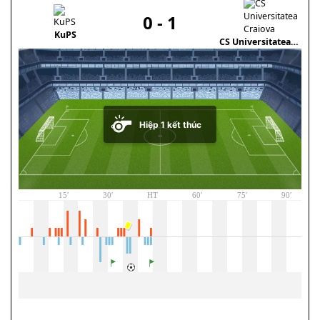
0
-
1
KuPS
P
CS Universitatea
Craiova