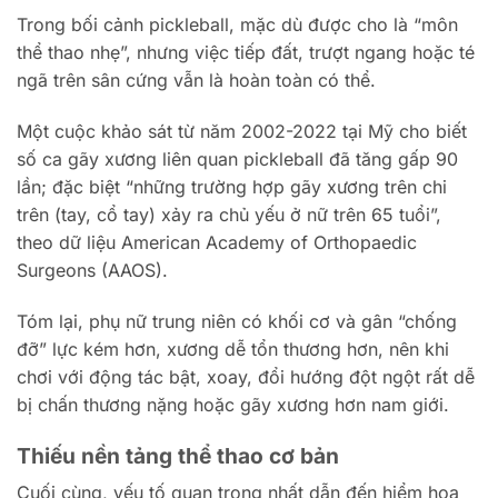
Trong bối cảnh pickleball, mặc dù được cho là “môn
thể thao nhẹ”, nhưng việc tiếp đất, trượt ngang hoặc té
ngã trên sân cứng vẫn là hoàn toàn có thể.
Một cuộc khảo sát từ năm 2002-2022 tại Mỹ cho biết
số ca gãy xương liên quan pickleball đã tăng gấp 90
lần; đặc biệt “những trường hợp gãy xương trên chi
trên (tay, cổ tay) xảy ra chủ yếu ở nữ trên 65 tuổi”,
theo dữ liệu American Academy of Orthopaedic
Surgeons (AAOS).
Tóm lại, phụ nữ trung niên có khối cơ và gân “chống
đỡ” lực kém hơn, xương dễ tổn thương hơn, nên khi
chơi với động tác bật, xoay, đổi hướng đột ngột rất dễ
bị chấn thương nặng hoặc gãy xương hơn nam giới.
Thiếu nền tảng thể thao cơ bản
Cuối cùng, yếu tố quan trọng nhất dẫn đến hiểm họa