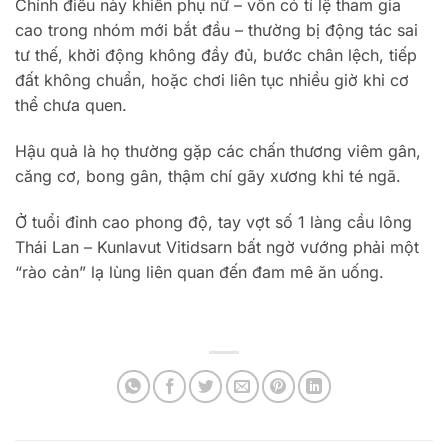
Chính điều này khiến phụ nữ – vốn có tỉ lệ tham gia
cao trong nhóm mới bắt đầu – thường bị động tác sai
tư thế, khởi động không đầy đủ, bước chân lệch, tiếp
đất không chuẩn, hoặc chơi liên tục nhiều giờ khi cơ
thể chưa quen.
Hậu quả là họ thường gặp các chấn thương viêm gân,
căng cơ, bong gân, thậm chí gãy xương khi té ngã.
Ở tuổi đỉnh cao phong độ, tay vợt số 1 làng cầu lông
Thái Lan – Kunlavut Vitidsarn bất ngờ vướng phải một
“rào cản” lạ lùng liên quan đến đam mê ăn uống.