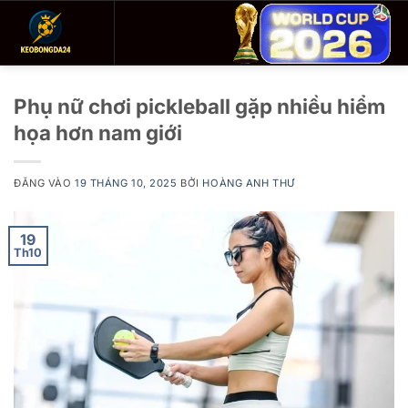
Bỏ
qua
nội
dung
Phụ nữ chơi pickleball gặp nhiều hiểm
họa hơn nam giới
ĐĂNG VÀO
19 THÁNG 10, 2025
BỞI
HOÀNG ANH THƯ
19
Th10