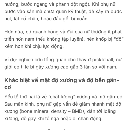
hướng, bước ngang và phanh đột ngột. Khi phụ nữ
bước vào sân mà chưa quen kỹ thuật, dễ xảy ra bước
hụt, lật cổ chân, hoặc đầu gối bị xoắn.
Hơn nữa, cơ quanh hông và đùi của nữ thường ít phát
triển hơn nam (nếu không tập luyện), nên khớp bị “đỡ”
kém hơn khi chịu lực động.
Ví dụ: nghiên cứu tổng quan cho thấy ở pickleball, nữ
giới có tỉ lệ bị gãy xương cao gấp 3 lần so với nam.
Khác biệt về mật độ xương và độ bền gân-
cơ
Yếu tố thứ hai là về “chất lượng” xương và mô gân-cơ.
Sau mãn kinh, phụ nữ gặp vấn đề giảm nhanh mật độ
xương (bone mineral density – BMD), dẫn tới loãng
xương, dễ gãy khi té ngã hoặc bị chấn động.