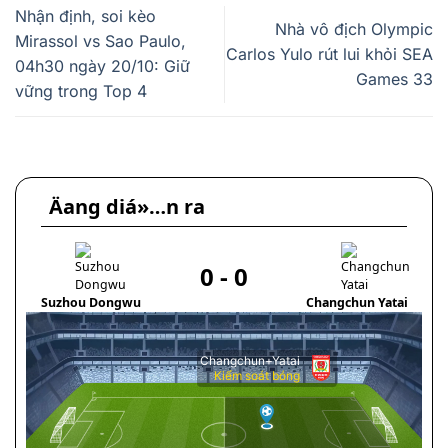
Nhận định, soi kèo
Nhà vô địch Olympic
Mirassol vs Sao Paulo,
Carlos Yulo rút lui khỏi SEA
04h30 ngày 20/10: Giữ
Games 33
vững trong Top 4
Äang diá»…n ra
0
-
0
Suzhou Dongwu
Changchun Yatai