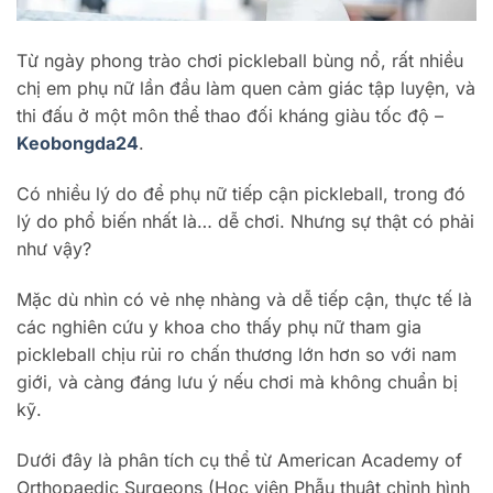
Từ ngày phong trào chơi pickleball bùng nổ, rất nhiều
chị em phụ nữ lần đầu làm quen cảm giác tập luyện, và
thi đấu ở một môn thể thao đối kháng giàu tốc độ –
Keobongda24
.
Có nhiều lý do để phụ nữ tiếp cận pickleball, trong đó
lý do phổ biến nhất là… dễ chơi. Nhưng sự thật có phải
như vậy?
Mặc dù nhìn có vẻ nhẹ nhàng và dễ tiếp cận, thực tế là
các nghiên cứu y khoa cho thấy phụ nữ tham gia
pickleball chịu rủi ro chấn thương lớn hơn so với nam
giới, và càng đáng lưu ý nếu chơi mà không chuẩn bị
kỹ.
Dưới đây là phân tích cụ thể từ American Academy of
Orthopaedic Surgeons (Học viện Phẫu thuật chỉnh hình