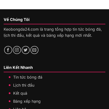
Về Chúng Tôi
Keobongda24.com là trang tổng hợp tin tức bóng đá,
lịch thi đấu, kết quả và bảng xếp hạng mới nhất.
Liên Kết Nhanh
Tin tức bóng đá
Lịch thi đấu
Kết quả
Bảng xếp hạng