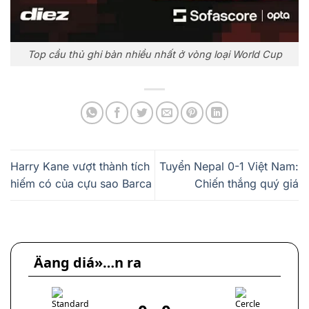
Top cầu thủ ghi bàn nhiều nhất ở vòng loại World Cup
Harry Kane vượt thành tích
Tuyển Nepal 0-1 Việt Nam:
hiếm có của cựu sao Barca
Chiến thắng quý giá
Äang diá»…n ra