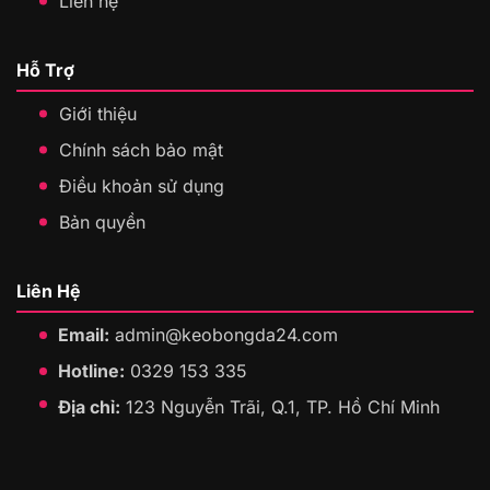
Liên hệ
Hỗ Trợ
Giới thiệu
Chính sách bảo mật
Điều khoản sử dụng
Bản quyền
Liên Hệ
Email:
admin@keobongda24.com
Hotline:
0329 153 335
Địa chỉ:
123 Nguyễn Trãi, Q.1, TP. Hồ Chí Minh