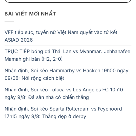
BÀI VIẾT MỚI NHẤT
VFF tiếp sức, tuyển nữ Việt Nam quyết vào tứ kết
ASIAD 2026
TRỰC TIẾP bóng đá Thái Lan vs Myanmar: Jehhanafee
Mamah ghi bàn (H2, 2-0)
Nhận định, Soi kèo Hammarby vs Hacken 19h00 ngày
09/08: Nới rộng cách biệt
Nhận định, Soi kèo Toluca vs Los Angeles FC 10h10
ngày 9/8: Đá sân nhà có chiến thắng
Nhận định, Soi kèo Sparta Rotterdam vs Feyenoord
17h15 ngày 9/8: Thắng đẹp ở derby