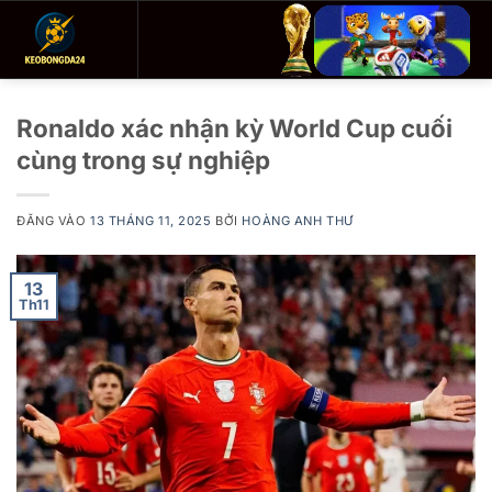
Bỏ
qua
nội
dung
Ronaldo xác nhận kỳ World Cup cuối
cùng trong sự nghiệp
ĐĂNG VÀO
13 THÁNG 11, 2025
BỞI
HOÀNG ANH THƯ
13
Th11