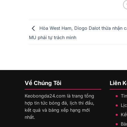
Hòa West Ham, Diogo Dalot thừa nhận c
MU phải tự trách mình
Về Chúng Tôi
Liên 
Keobongda24.com là trang tổng
Ti
hợp tin tức bóng đá, lịch thi đấu,
Lịc
kết quả và bảng xếp hạng mới
Kế
nhất.
Bả