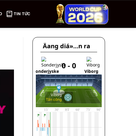
O
TIN TỨC
Äang diá»…n ra
0
-
0
1
Sonderjyske
Viborg
SJK
Seinajoki