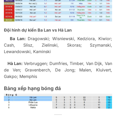
Đội hình dự kiến Ba Lan vs Hà Lan
Ba Lan:
Dragowski; Wisniewski, Kedziora, Kiwior;
Cash, Slisz, Zielinski, Skoras; Szymanski,
Lewandowski, Kaminski
Hà Lan:
Verbruggen; Dumfries, Timber, Van Dijk, Van
de Ven; Gravenberch, De Jong; Malen, Kluivert,
Gakpo; Memphis
Bảng xếp hạng bóng đá