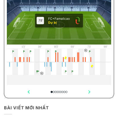
BÀI VIẾT MỚI NHẤT