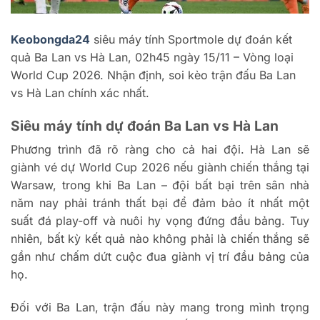
Keobongda24
s
iêu máy tính Sportmole dự đoán kết
quả Ba Lan vs Hà Lan, 02h45 ngày 15/11 – Vòng loại
World Cup 2026. Nhận định, soi kèo trận đấu Ba Lan
vs Hà Lan chính xác nhất.
Siêu máy tính dự đoán Ba Lan vs Hà Lan
Phương trình đã rõ ràng cho cả hai đội. Hà Lan sẽ
giành vé dự World Cup 2026 nếu giành chiến thắng tại
Warsaw, trong khi Ba Lan – đội bất bại trên sân nhà
năm nay phải tránh thất bại để đảm bảo ít nhất một
suất đá play-off và nuôi hy vọng đứng đầu bảng. Tuy
nhiên, bất kỳ kết quả nào không phải là chiến thắng sẽ
gần như chấm dứt cuộc đua giành vị trí đầu bảng của
họ.
Đối với Ba Lan, trận đấu này mang trong mình trọng