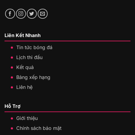
Liên Kết Nhanh
Tin tức bóng đá
Lịch thi đấu
Kết quả
Bảng xếp hạng
Liên hệ
Hỗ Trợ
Giới thiệu
Chính sách bảo mật