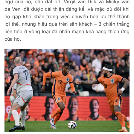
ngự của họ, dẫn dắt bởi Virgil van Dijk và Micky van
de Ven, đã được cải thiện đáng kể, và mặc dù đôi khi
họ gặp khó khăn trong việc chuyển hóa ưu thế thành
lợi thế, nhưng hiệu quả trên sân khách – 3 chiến thắng
liên tiếp ở vòng loại đã nhấn mạnh khả năng thích ứng
của họ.