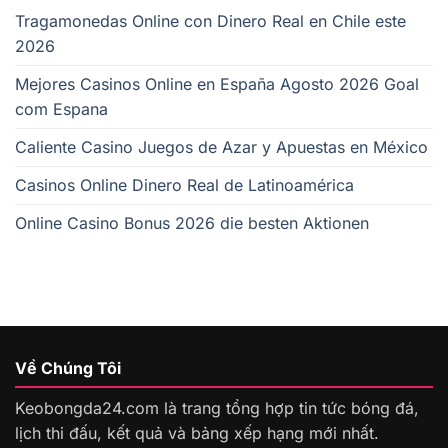
Tragamonedas Online con Dinero Real en Chile este
2026
Mejores Casinos Online en España Agosto 2026 Goal
com Espana
Caliente Casino Juegos de Azar y Apuestas en México
Casinos Online Dinero Real de Latinoamérica
Online Casino Bonus 2026 die besten Aktionen
Về Chúng Tôi
Keobongda24.com là trang tổng hợp tin tức bóng đá,
lịch thi đấu, kết quả và bảng xếp hạng mới nhất.