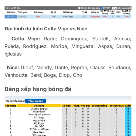
Đội hình dự kiến Celta Vigo vs Nice
Celta Vigo:
Radu; Dominguez, Starfelt, Alonso;
Rueda, Rodriguez, Moriba, Mingueza; Aspas, Duran,
Iglesias
Nice:
Diouf; Mendy, Dante, Peprah; Clauss, Boudaoui,
Vanhoutte, Bard; Boga, Diop, Cho
Bảng xếp hạng bóng đá