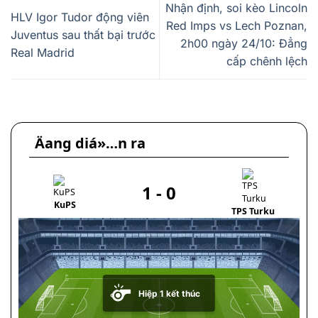
Nhận định, soi kèo Lincoln
HLV Igor Tudor động viên
Red Imps vs Lech Poznan,
Juventus sau thất bại trước
2h00 ngày 24/10: Đẳng
Real Madrid
cấp chênh lệch
Äang diá»…n ra
1
-
0
KuPS
TPS Turku
G