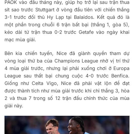
PAOK vào đầu tháng này, giúp họ trở lại sau trận thua
sít sao trước Stuttgart ở vòng đầu tiên với chiến thắng
3-1 trước đối thủ Hy Lạp tại Balaidos. Kết quả đó là
một phần trong chuỗi 6 trận bất bại (thắng 1, gòa 5),
kéo dài từ trận thua 0-2 trước Getafe vào ngày khai
mạc mùa giải.
Bên kia chiến tuyến, Nice đã giành quyền tham dự
vòng loại thứ ba của Champions League nhờ vị trí thứ
4 mùa giải trước, nhưng lại phải xuống chơi ở Europa
League sau thất bại chung cuộc 4-0 trước Benfica.
Giống như Celta Vigo, Nice đã phải vật lộn để đạt
được thành tích như mùa giải trước khi chỉ thắng 3, hòa
2 và thua 7 trong số 12 trận đấu chính thức của mùa
giải này.