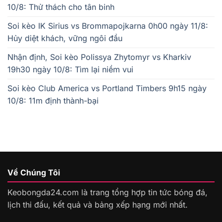
10/8: Thử thách cho tân binh
Soi kèo IK Sirius vs Brommapojkarna 0h00 ngày 11/8:
Hủy diệt khách, vững ngôi đầu
Nhận định, Soi kèo Polissya Zhytomyr vs Kharkiv
19h30 ngày 10/8: Tìm lại niềm vui
Soi kèo Club America vs Portland Timbers 9h15 ngày
10/8: 11m định thành-bại
Về Chúng Tôi
Keobongda24.com là trang tổng hợp tin tức bóng đá,
lịch thi đấu, kết quả và bảng xếp hạng mới nhất.