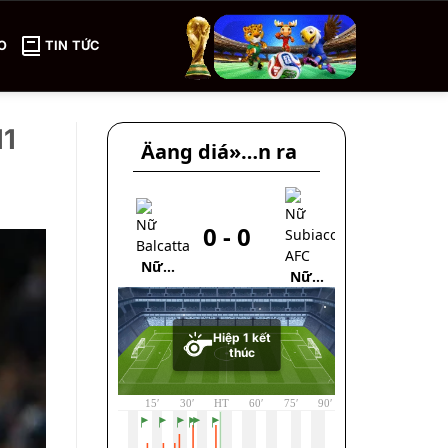
O
TIN TỨC
11
Äang diá»…n ra
0
-
0
0
Nữ
Nữ
Al-Hilal
Balcatta
Subiaco
Omdurman
AFC