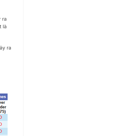
 ra
 là
ảy ra