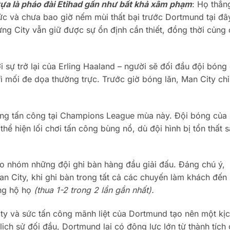
ựa là pháo đài Etihad gần như bất khả xâm phạm
: Họ thắn
 Đức và chưa bao giờ nếm mùi thất bại trước Dortmund tại đâ
ng City vẫn giữ được sự ổn định cần thiết, đồng thời củng 
sự trở lại của Erling Haaland – người sẽ đối đầu đội bóng 
 mối đe dọa thường trực. Trước giờ bóng lăn, Man City chỉ
ượng tấn công tại Champions League mùa này. Đội bóng của
hể hiện lối chơi tấn công bùng nổ, dù đội hình bị tổn thất 
 nhóm những đội ghi bàn hàng đầu giải đấu. Đáng chú ý,
n City, khi ghi bàn trong tất cả các chuyến làm khách đến
ủng hộ họ
(thua 1-2 trong 2 lần gần nhất).
ity và sức tấn công mãnh liệt của Dortmund tạo nên một kị
ịch sử đối đầu, Dortmund lại có động lực lớn từ thành tích 