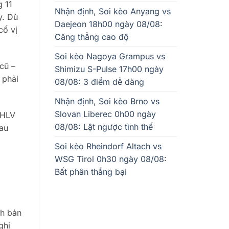
g 11
Nhận định, Soi kèo Anyang vs
y. Dù
Daejeon 18h00 ngày 08/08:
cố vị
Căng thẳng cao độ
Soi kèo Nagoya Grampus vs
cũ –
Shimizu S-Pulse 17h00 ngày
 phải
08/08: 3 điểm dễ dàng
Nhận định, Soi kèo Brno vs
Slovan Liberec 0h00 ngày
 HLV
08/08: Lật ngược tình thế
sau
Soi kèo Rheindorf Altach vs
WSG Tirol 0h30 ngày 08/08:
Bất phân thắng bại
ch bản
ghi