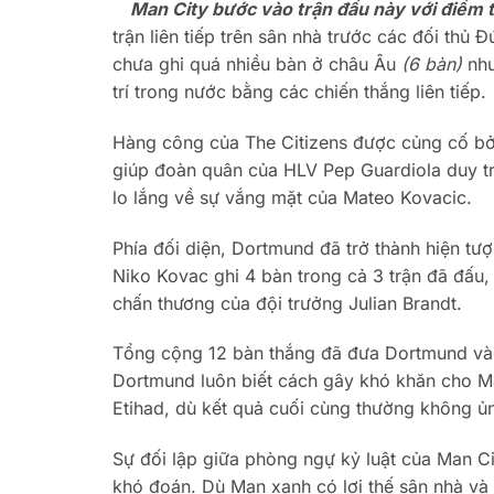
Man City bước vào trận đấu này với điểm t
trận liên tiếp trên sân nhà trước các đối thủ
chưa ghi quá nhiều bàn ở châu Âu
(6 bàn)
như
trí trong nước bằng các chiến thắng liên tiếp.
Hàng công của The Citizens được củng cố bởi 
giúp đoàn quân của HLV Pep Guardiola duy trì
lo lắng về sự vắng mặt của Mateo Kovacic.
Phía đối diện, Dortmund đã trở thành hiện t
Niko Kovac ghi 4 bàn trong cả 3 trận đã đấu, t
chấn thương của đội trưởng Julian Brandt.
Tổng cộng 12 bàn thắng đã đưa Dortmund vào
Dortmund luôn biết cách gây khó khăn cho Ma
Etihad, dù kết quả cuối cùng thường không 
Sự đối lập giữa phòng ngự kỷ luật của Man C
khó đoán. Dù Man xanh có lợi thế sân nhà và l