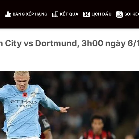
4
BẢNG XẾP HẠNG
KẾT QUẢ
LỊCH ĐẤU
SOI KÈ
n City vs Dortmund, 3h00 ngày 6/