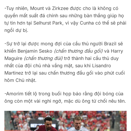
-Tuy nhiên, Mount và Zirkzee được cho là không có
quyền mất suất đá chính sau những bàn thắng giúp họ
tự tin hơn tại Selhurst Park, vì vậy Cunha có thể sẽ phải
ngồi dự bị.
-Sự trở lại được mong đợi của cầu thủ người Brazil sẽ
khiến Benjamin Sesko
(chấn thương đầu gối)
và Harry
Maguire
(chấn thương đùi)
trở thành hai cầu thủ duy
nhất của đội chủ nhà vắng mặt, sau khi Lisandro
Martinez trở lại sau chấn thương đầu gối vào phút cuối
hôm Chủ nhật.
-Amorim tiết lộ trong buổi họp báo rằng đội bóng của
ông còn một vài nghi ngờ, mặc dù ông từ chối nêu tên.