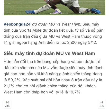
Keobongda24
d
ự đoán MU vs West Ham
: Siêu máy
tính của Sports Mole dự đoán kết quả, tỷ số và số bàn
thắng của trận đấu giữa MU vs West Ham thuộc vòng
14 giải ngoại hạng Anh diễn ra lúc 3h00 ngày 5/12.
Siêu máy tính dự đoán MU vs West Ham
Hơn hẳn đối thủ trên bảng xếp hạng và còn được thi
đấu trên sân nhà nên MU vẫn được siêu máy tính đánh
giá cao hơn hẳn với khả năng giành chiến thắng đang
là 59,2%. Xác suất hai đội hòa nhau ở trận đấu này là
21,1% còn cơ hội giành chiến thắng của đội khách
West Ham còn thấp hơn với tỷ lệ là 19,7%.