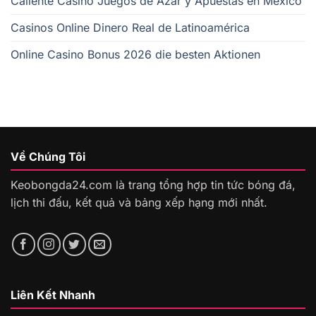
Caliente Casino Juegos de Azar y Apuestas en México
Casinos Online Dinero Real de Latinoamérica
Online Casino Bonus 2026 die besten Aktionen
Về Chúng Tôi
Keobongda24.com là trang tổng hợp tin tức bóng đá,
lịch thi đấu, kết quả và bảng xếp hạng mới nhất.
Liên Kết Nhanh