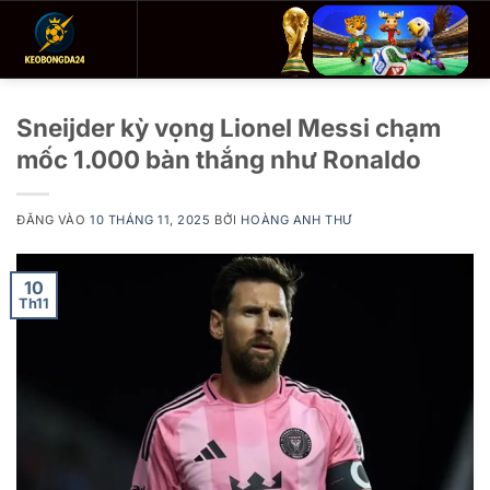
Bỏ
qua
nội
dung
Sneijder kỳ vọng Lionel Messi chạm
mốc 1.000 bàn thắng như Ronaldo
ĐĂNG VÀO
10 THÁNG 11, 2025
BỞI
HOÀNG ANH THƯ
10
Th11