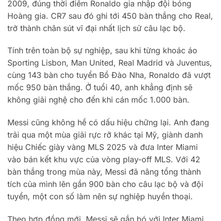
2009, đúng thời điểm Ronaldo gia nhập đội bóng
Hoàng gia. CR7 sau đó ghi tới 450 bàn thắng cho Real,
trở thành chân sút vĩ đại nhất lịch sử câu lạc bộ.
Tính trên toàn bộ sự nghiệp, sau khi từng khoác áo
Sporting Lisbon, Man United, Real Madrid và Juventus,
cùng 143 bàn cho tuyển Bồ Đào Nha, Ronaldo đã vượt
mốc 950 bàn thắng. Ở tuổi 40, anh khẳng định sẽ
không giải nghệ cho đến khi cán mốc 1.000 bàn.
Messi cũng không hề có dấu hiệu chững lại. Anh đang
trải qua một mùa giải rực rỡ khác tại Mỹ, giành danh
hiệu Chiếc giày vàng MLS 2025 và đưa Inter Miami
vào bán kết khu vực của vòng play-off MLS. Với 42
bàn thắng trong mùa này, Messi đã nâng tổng thành
tích của mình lên gần 900 bàn cho câu lạc bộ và đội
tuyển, một con số làm nên sự nghiệp huyền thoại.
Theo hợp đồng mới, Messi sẽ gắn bó với Inter Miami