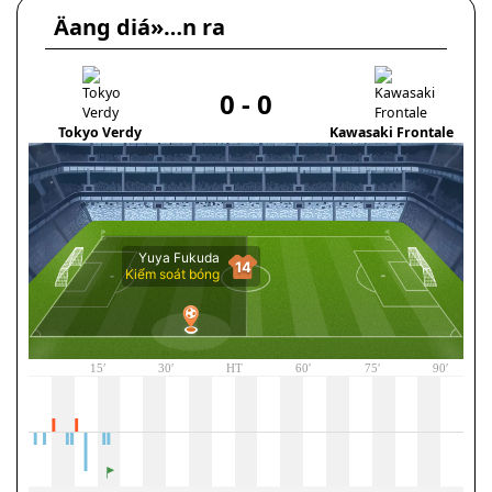
Äang diá»…n ra
0
-
0
Tokyo Verdy
Kawasaki Frontale
Mo