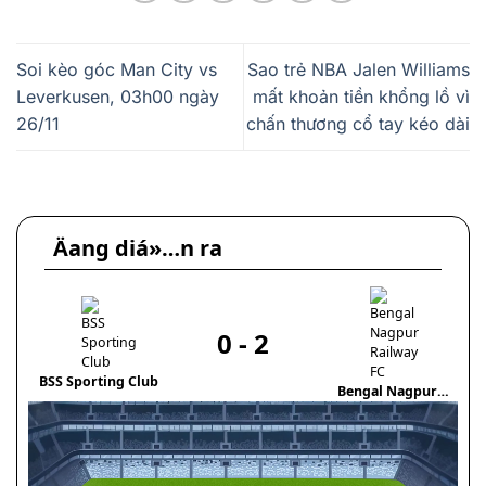
Soi kèo góc Man City vs
Sao trẻ NBA Jalen Williams
Leverkusen, 03h00 ngày
mất khoản tiền khổng lồ vì
26/11
chấn thương cổ tay kéo dài
Äang diá»…n ra
0
-
2
T
BSS Sporting Club
Bengal Nagpur
Railway FC