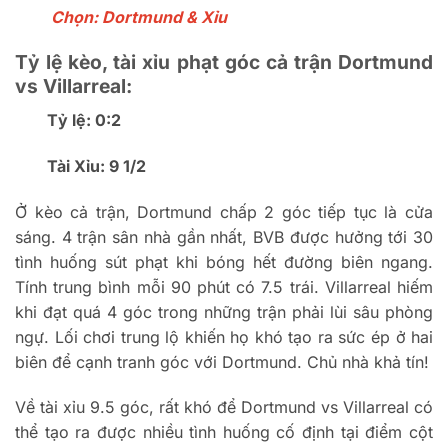
Ch
ọn: Dortmund & Xỉu
Tỷ lệ k
èo, tài x
ỉu phạt g
óc c
ả trận Dortmund
vs Villarreal:
Tỷ lệ: 0:2
T
ài X
ỉu: 9 1/2
Ở k
èo c
ả trận, Dortmund chấp 2 g
óc ti
ếp tục l
à c
ửa
s
áng. 4 tr
ận s
ân nhà g
ần nhất, BVB
đư
ợc h
ư
ởng tới 30
t
ình hu
ống s
út ph
ạt khi b
óng h
ết
đư
ờng bi
ên ngang.
Tính trung bình m
ỗi 90 ph
út có 7.5 trái. Villarreal hi
ếm
khi
đ
ạt qu
á 4 góc trong nh
ững trận phải l
ùi sâu phòng
ng
ự. Lối ch
ơi trung l
ộ khiến họ kh
ó t
ạo ra sức
ép
ở hai
bi
ên
đ
ể cạnh tranh g
óc v
ới Dortmund. Chủ nh
à kh
ả t
ín!
V
ề t
ài x
ỉu 9.5 g
óc, r
ất kh
ó
đ
ể Dortmund vs Villarreal c
ó
th
ể tạo ra
đư
ợc nhiều t
ình hu
ống cố
đ
ịnh tại
đi
ểm cột