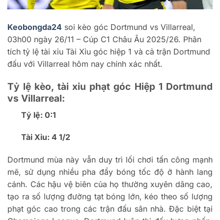
Keobongda24
s
oi kèo góc Dortmund vs Villarreal,
03h00 ngày 26/11 – Cúp C1 Châu Âu 2025/26. Phân
tích tỷ lệ tài xỉu Tài Xỉu góc hiệp 1 và cả trận Dortmund
đấu với Villarreal hôm nay chính xác nhất.
T
ỷ lệ k
èo, tài x
ỉu phạt g
óc Hi
ệp 1 Dortmund
vs Villarreal:
Tỷ lệ: 0:1
T
ài X
ỉu: 4 1/2
Dortmund m
ùa này v
ẫn duy tr
ì l
ối ch
ơi t
ấn c
ông m
ạnh
mẽ, sử dụng nhiều pha
đ
ẩy b
óng t
ốc
đ
ộ ở h
ành lang
cánh. Các h
ậu vệ bi
ên c
ủa họ th
ư
ờng xuy
ên dâng cao,
t
ạo ra số l
ư
ợng
đư
ờng tạt b
óng l
ớn, k
éo theo s
ố l
ư
ợng
phạt g
óc cao trong các tr
ận
đ
ấu s
ân nhà.
Đ
ặc biệt tại