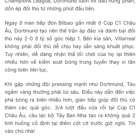
Champions League, Dortmund lu
ôn thi
đ
ấu h
ưng ph
ấn,
dồn
ép
đ
ối thủ từ những ph
út
đ
ầu ti
ên.
Ngay
ở m
àn ti
ếp
đ
ón Bilbao g
ần nhất ở C
úp C1 Châu
Âu, Dortmund t
ạo n
ên th
ế trận
áp
đ
ảo v
à
đ
ánh b
ại
đ
ối
thủ n
ày 2-0
ở tỷ số g
óc hi
ệp 1. B
ên kia sân, Villarreal
không ph
ải
đ
ối thủ dễ chịu hay sẵn s
àng khu
ất phục.
Tuy nhi
ên, d
ễ d
àng nh
ận thấ lối ch
ơi c
ủa họ lại thi
ên
nhi
ều h
ơn v
ề kiểm so
át bóng trung tuy
ến thay v
ì t
ấn
c
ông biên liên t
ục.
Khi gặp những
đ
ội pressing mạnh nh
ư Dortmund, T
àu
ng
ầm v
àng th
ư
ờng phải l
ùi sâu.
Đi
ều n
ày d
ẫn
đ
ến việc
ph
á bóng ra biên nhi
ều h
ơn, gi
án ti
ếp gi
úp
đ
ối thủ c
ó
thêm các qu
ả g
óc. 3/4 l
ư
ợt
đ
ấu vừa rồi tại C
úp C1
Châu Âu, câu l
ạc bộ T
ây Ban Nha t
ạo ra kh
ông quá 2
tình hu
ống cố
đ
ịnh tại
đi
ểm cột cờ tr
ư
ớc giờ nghỉ. Tin
v
ào ch
ủ nh
à!