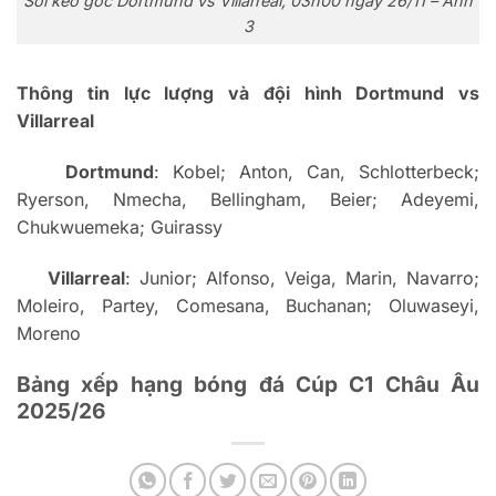
Soi kèo góc Dortmund vs Villarreal, 03h00 ngày 26/11 – Ảnh
3
Th
ông tin l
ực l
ư
ợng v
à
đ
ội h
ình Dortmund vs
Villarreal
Dortmund
: Kobel; Anton, Can, Schlotterbeck;
Ryerson, Nmecha, Bellingham, Beier; Adeyemi,
Chukwuemeka; Guirassy
Villarreal
: Junior; Alfonso, Veiga, Marin, Navarro;
Moleiro, Partey, Comesana, Buchanan; Oluwaseyi,
Moreno
B
ảng xếp hạng b
óng
đ
á Cúp C1 Châu Âu
2025/26