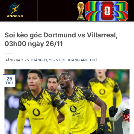
Bỏ
qua
nội
dung
Soi kèo góc Dortmund vs Villarreal,
03h00 ngày 26/11
ĐĂNG VÀO
25 THÁNG 11, 2025
BỞI
HOÀNG ANH THƯ
25
Th11