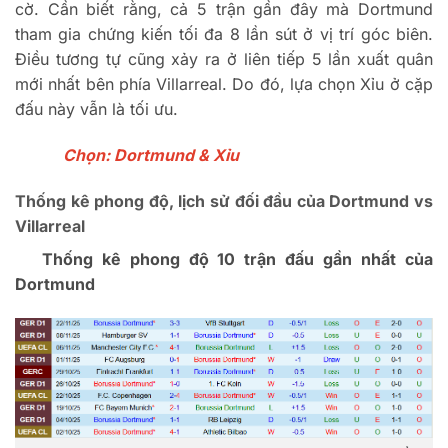
cờ. Cần biết rằng, cả 5 trận gần
đ
ây mà Dortmund
tham gia ch
ứng kiến tối
đa 8 l
ần s
út
ở vị tr
í góc biên.
Đi
ều t
ương t
ự c
ũng x
ảy ra ở li
ên ti
ếp 5 lần xuất qu
ân
m
ới nhất b
ên phía Villarreal. Do
đ
ó, l
ựa chọn Xỉu ở cặp
đ
ấu n
ày v
ẫn l
à t
ối
ưu.
Ch
ọn: Dortmund & Xỉu
Thống k
ê phong
đ
ộ, lịch sử
đ
ối
đ
ầu của Dortmund vs
Villarreal
Thống k
ê phong
đ
ộ 10 trận
đ
ấu gần nhất của
Dortmund