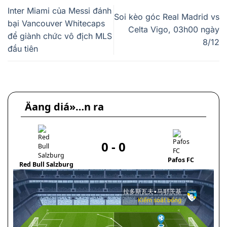
Inter Miami của Messi đánh
Soi kèo góc Real Madrid vs
bại Vancouver Whitecaps
Celta Vigo, 03h00 ngày
để giành chức vô địch MLS
8/12
đầu tiên
Äang diá»…n ra
0
-
0
Pafos FC
Red Bull Salzburg