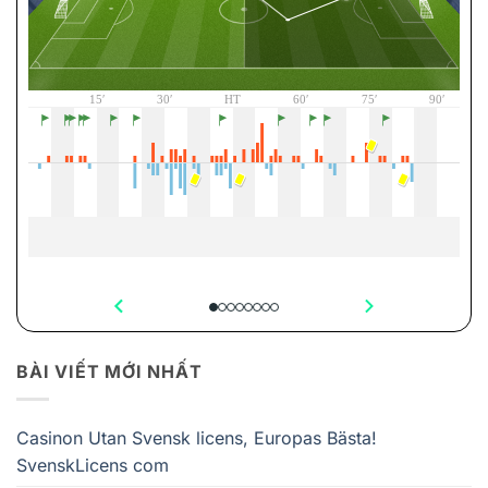
BÀI VIẾT MỚI NHẤT
Casinon Utan Svensk licens, Europas Bästa!
SvenskLicens com