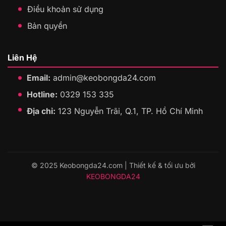
Điều khoản sử dụng
Bản quyền
Liên Hệ
Email:
admin@keobongda24.com
Hotline:
0329 153 335
Địa chỉ:
123 Nguyễn Trãi, Q.1, TP. Hồ Chí Minh
© 2025 Keobongda24.com | Thiết kế & tối ưu bởi
KEOBONGDA24