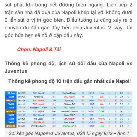
s
út ph
ạt khi b
óng h
ết
đư
ờng bi
ên ngang. Liên ti
ếp 2
trận s
ân nhà
đ
ã qua c
ủa Napoli kh
ép l
ại với kh
ông d
ư
ới
9 lần s
út
ở vị tr
í góc biên.
Đi
ều t
ương t
ự c
ũng x
ảy ra ở
chuyến du
đ
ấu gần
đ
ây bên phía Juventus. Vì v
ậy, T
ài
góc h
ứa hẹn sẽ nổ ở cặp
đ
ấu n
ày.
Ch
ọn: Napoli & T
ài
Th
ống k
ê phong
đ
ộ, lịch sử
đ
ối
đ
ầu của Napoli vs
Juventus
Thống k
ê phong
đ
ộ 10 trận
đ
ấu gần nhất của Napoli
Soi kèo góc Napoli vs Juventus, 02h45 ngày 8/12 – Ảnh 1