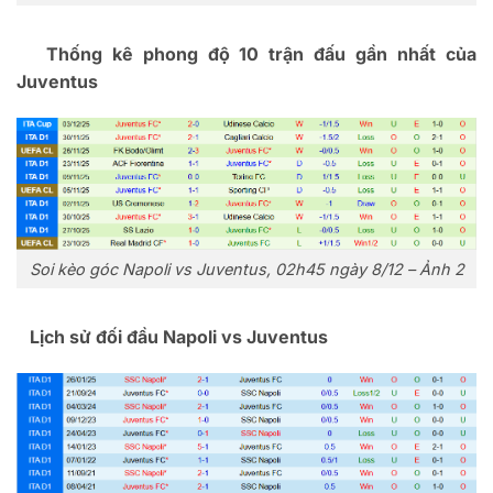
Thống k
ê phong
đ
ộ 10 trận
đ
ấu gần nhất của
Juventus
Soi kèo góc Napoli vs Juventus, 02h45 ngày 8/12 – Ảnh 2
Lịch sử
đ
ối
đ
ầu Napoli vs Juventus