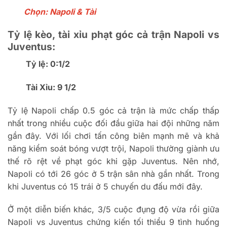
Ch
ọn: Napoli & T
ài
T
ỷ lệ k
èo, tài x
ỉu phạt g
óc c
ả trận Napoli vs
Juventus:
Tỷ lệ: 0:1/2
T
ài X
ỉu: 9 1/2
Tỷ lệ Napoli chấp 0.5 g
óc c
ả trận l
à m
ức chấp thấp
nhất trong nhiều cuộc
đ
ối
đ
ầu giữa hai
đ
ội những n
ăm
g
ần
đ
ây. V
ới lối ch
ơi t
ấn c
ông biên m
ạnh mẽ v
à kh
ả
n
ăng ki
ểm so
át bóng v
ư
ợt trội, Napoli th
ư
ờng gi
ành
ưu
th
ế r
õ r
ệt về phạt g
óc khi g
ặp Juventus. N
ên nh
ớ,
Napoli c
ó t
ới 26 g
óc
ở 5 trận s
ân nhà g
ần nhất. Trong
khi Juventus c
ó 15 trái
ở 5 chuyến du
đ
ấu mới
đ
ây.
Ở một diễn biến kh
ác, 3/5 cu
ộc
đ
ụng
đ
ộ vừa rồi giữa
Napoli vs Juventus chứng kiến tối thiểu 9 t
ình hu
ống