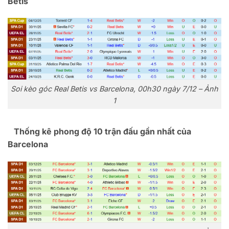
Betis
Soi kèo góc Real Betis vs Barcelona, 00h30 ngày 7/12 – Ảnh
1
Thống
k
ê
phong
đ
ộ 10 trận
đ
ấu gần nhất của
Barcelona