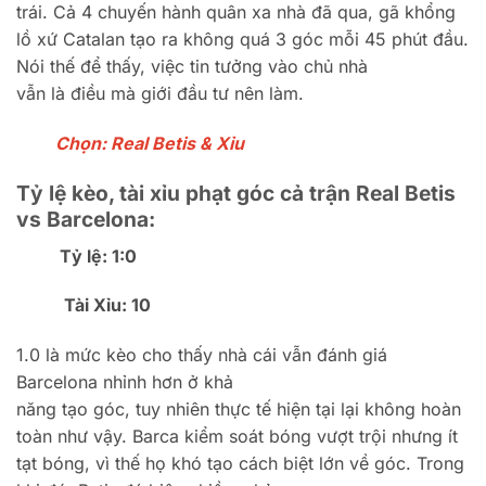
trái. C
ả 4
chuyến
h
ành
quân xa nhà
đ
ã qua, gã kh
ổng
lồ xứ Catalan
tạo
ra
kh
ông quá 3 góc m
ỗi 45 ph
út
đ
ầu.
N
ói th
ế
đ
ể thấy, việc tin
t
ư
ởng
v
ào
ch
ủ nh
à
v
ẫn
l
à
đi
ều
m
à
gi
ới
đ
ầu t
ư
n
ên
làm
.
Ch
ọn: Real Betis & Xỉu
Tỷ
lệ
k
èo
, tài x
ỉu phạt g
óc c
ả trận Real Betis
vs Barcelona:
Tỷ lệ: 1:0
T
ài X
ỉu: 10
1.0 l
à
m
ức
k
èo
cho
th
ấy
nh
à
cái
v
ẫn
đ
ánh
giá
Barcelona nh
ỉnh h
ơn
ở khả
n
ăng
t
ạo
g
óc
,
tuy
nhiên
th
ực tế hiện tại lại kh
ông hoàn
toàn
nh
ư
v
ậy. Barca kiểm so
át
bóng
v
ư
ợt
trội nh
ưng
ít
t
ạt b
óng, vì th
ế họ kh
ó t
ạo c
ách bi
ệt
lớn
về
g
óc
. Trong