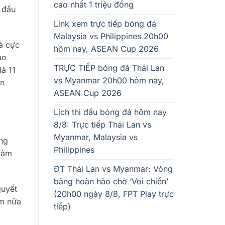
cao nhất 1 triệu đồng
 đấu
Link xem trực tiếp bóng đá
Malaysia vs Philippines 20h00
là cực
hôm nay, ASEAN Cup 2026
áo
TRỰC TIẾP bóng đá Thái Lan
à 11
vs Myanmar 20h00 hôm nay,
àn
ASEAN Cup 2026
Lịch thi đấu bóng đá hôm nay
8/8: Trực tiếp Thái Lan vs
Myanmar, Malaysia vs
òng
Philippines
giảm
ĐT Thái Lan vs Myanmar: Vòng
bảng hoàn hảo chờ ‘Voi chiến’
quyết
(20h00 ngày 8/8, FPT Play trực
ểm nữa
tiếp)