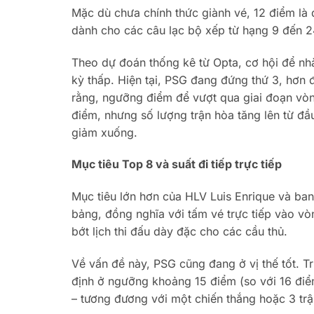
Mặc dù chưa chính thức giành vé, 12 điểm là 
dành cho các câu lạc bộ xếp từ hạng 9 đến 2
Theo dự đoán thống kê từ Opta, cơ hội để nhà
kỳ thấp. Hiện tại, PSG đang đứng thứ 3, hơn đ
rằng, ngưỡng điểm để vượt qua giai đoạn vòn
điểm, nhưng số lượng trận hòa tăng lên từ đ
giảm xuống.
Mục tiêu Top 8 và suất đi tiếp trực tiếp
Mục tiêu lớn hơn của HLV Luis Enrique và ban
bảng, đồng nghĩa với tấm vé trực tiếp vào v
bớt lịch thi đấu dày đặc cho các cầu thủ.
Về vấn đề này, PSG cũng đang ở vị thế tốt. 
định ở ngưỡng khoảng 15 điểm (so với 16 điể
– tương đương với một chiến thắng hoặc 3 trậ