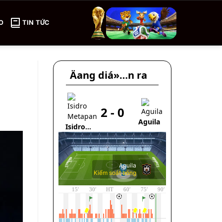
O
TIN TỨC
Äang diá»…n ra
2
-
0
0
Aguila
Isidro
Metapan
Dimas
Escazu
(W)