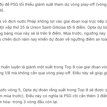
đủ để PSG tối thiểu giành suất tham dự vòng play-off (vòng
4).
 vô địch nước Pháp không lọt vào giai đoạn loại trực tiếp 
ội xếp thứ 25 là Union Saint-Gilloise tới 6 điểm. Opta dự b
g bảng mùa này sẽ là trên 9 điểm. Mùa trước, ngưỡng này l
ầu chiến dịch năm nay khiến dự đoán về ngưỡng điểm an to
 huấn luyện là giành một suất trong Top 8 của giai đoạn v
òng 1/8 mà không cần qua vòng play-off. Điều này sẽ giúp 
Trước vòng 5, Opta dự đoán rằng suất trong Top 8 sẽ được 
m mùa trước). Điều này có nghĩa là PSG chỉ cần thêm 3 đi
n hòa- trong 3 vòng đấu còn lại.