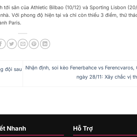
tới sân của Athletic Bilbao (10/12) và Sporting Lisbon (20/
 nhà. Với phong độ hiện tại và chỉ còn thiếu 3 điểm, thử thá
nh Paris.
Nhận định, soi kèo Fenerbahce vs Ferencvaros,
g đội sau
ngày 28/11: Xây chắc vị t
Kết Nhanh
Hỗ Trợ