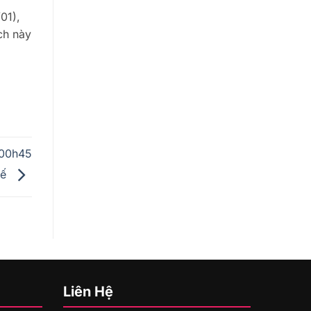
01),
ch này
 00h45
hế
Liên Hệ