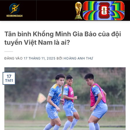
Bỏ
qua
nội
dung
Tân binh Khổng Minh Gia Bảo của đội
tuyển Việt Nam là ai?
ĐĂNG VÀO
17 THÁNG 11, 2025
BỞI
HOÀNG ANH THƯ
17
Th11