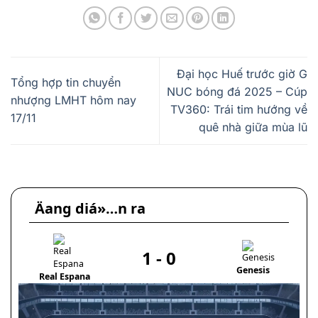
Đại học Huế trước giờ G
Tổng hợp tin chuyển
NUC bóng đá 2025 – Cúp
nhượng LMHT hôm nay
TV360: Trái tim hướng về
17/11
quê nhà giữa mùa lũ
Äang diá»…n ra
1
-
0
Genesis
Real Espana
N