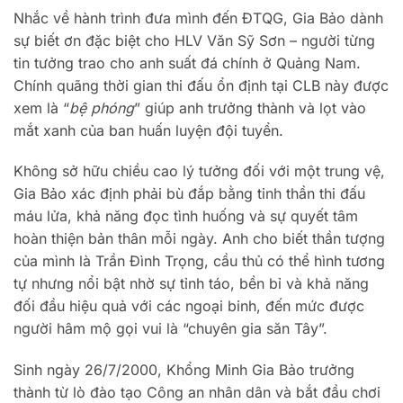
Nhắc về hành trình đưa mình đến ĐTQG, Gia Bảo dành
sự biết ơn đặc biệt cho HLV Văn Sỹ Sơn – người từng
tin tưởng trao cho anh suất đá chính ở Quảng Nam.
Chính quãng thời gian thi đấu ổn định tại CLB này được
xem là “
bệ phóng
” giúp anh trưởng thành và lọt vào
mắt xanh của ban huấn luyện đội tuyển.
Không sở hữu chiều cao lý tưởng đối với một trung vệ,
Gia Bảo xác định phải bù đắp bằng tinh thần thi đấu
máu lửa, khả năng đọc tình huống và sự quyết tâm
hoàn thiện bản thân mỗi ngày. Anh cho biết thần tượng
của mình là Trần Đình Trọng, cầu thủ có thể hình tương
tự nhưng nổi bật nhờ sự tỉnh táo, bền bỉ và khả năng
đối đầu hiệu quả với các ngoại binh, đến mức được
người hâm mộ gọi vui là “chuyên gia săn Tây”.
Sinh ngày 26/7/2000, Khổng Minh Gia Bảo trưởng
thành từ lò đào tạo Công an nhân dân và bắt đầu chơi