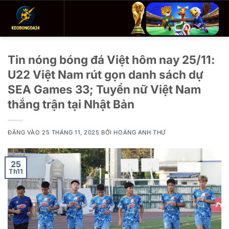
Bỏ
qua
nội
dung
Tin nóng bóng đá Việt hôm nay 25/11:
U22 Việt Nam rút gọn danh sách dự
SEA Games 33; Tuyển nữ Việt Nam
thắng trận tại Nhật Bản
ĐĂNG VÀO
25 THÁNG 11, 2025
BỞI
HOÀNG ANH THƯ
25
Th11