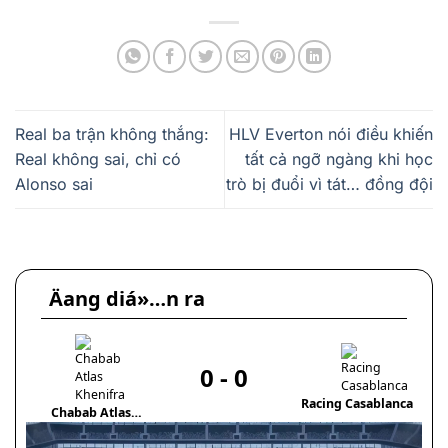
Real ba trận không thắng:
HLV Everton nói điều khiến
Real không sai, chỉ có
tất cả ngỡ ngàng khi học
Alonso sai
trò bị đuổi vì tát… đồng đội
Äang diá»…n ra
0
-
0
Racing Casablanca
Chabab Atlas
To
Khenifra