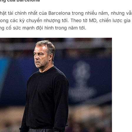
chặt tài chính nhất của Barcelona trong nhiều năm, nhưng vẫ
rong các kỳ chuyển nhượng tới. Theo tờ MD, chiến lược gia
ủng cố sức mạnh đội hình trong năm tới.