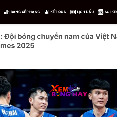
4
BẢNG XẾP HẠNG
KẾT QUẢ
LỊCH ĐẤU
SOI KÈ
11: Đội bóng chuyền nam của Việt 
ames 2025