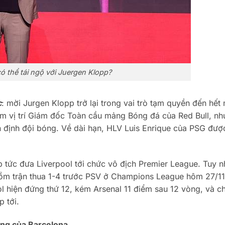
có thể tái ngộ với Juergen Klopp?
c
: mời Jurgen Klopp trở lại trong vai trò tạm quyền đến hết
iệm vị trí Giám đốc Toàn cầu mảng Bóng đá của Red Bull, n
 định đội bóng. Về dài hạn, HLV Luis Enrique của PSG đượ
 tức đưa Liverpool tới chức vô địch Premier League. Tuy n
 gồm trận thua 1-4 trước PSV ở Champions League hôm 27/11
ol hiện đứng thứ 12, kém Arsenal 11 điểm sau 12 vòng, và ch
p tới.
ợng của Barcelona