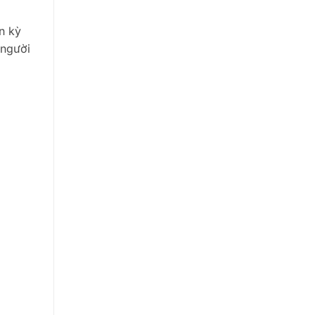
n kỳ
 người