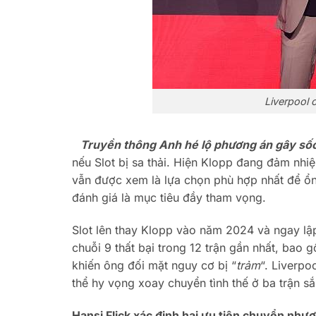
Liverpool 
Truyền thông Anh hé lộ phương án gây số
nếu Slot bị sa thải. Hiện Klopp đang đảm nh
vẫn được xem là lựa chọn phù hợp nhất để ổn
đánh giá là mục tiêu đầy tham vọng.
Slot lên thay Klopp vào năm 2024 và ngay lập
chuỗi 9 thất bại trong 12 trận gần nhất, bao
khiến ông đối mặt nguy cơ bị “
trảm
“. Liverpo
thể hy vọng xoay chuyển tình thế ở ba trận sắ
Hansi Flick xác định hai ưu tiên chuyển như