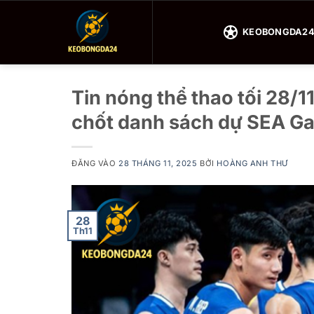
Bỏ
qua
KEOBONGDA2
nội
dung
Tin nóng thể thao tối 28/
chốt danh sách dự SEA G
ĐĂNG VÀO
28 THÁNG 11, 2025
BỞI
HOÀNG ANH THƯ
28
Th11