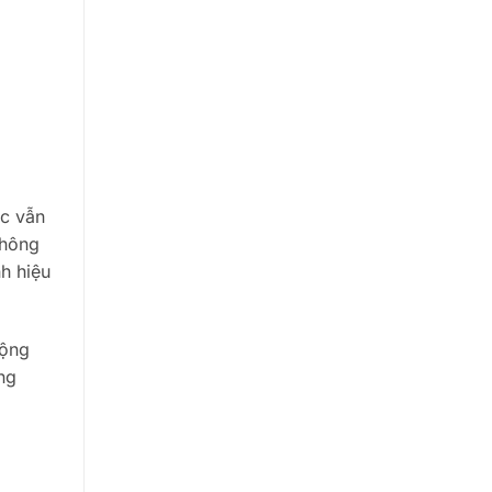
ic vẫn
không
h hiệu
động
ăng