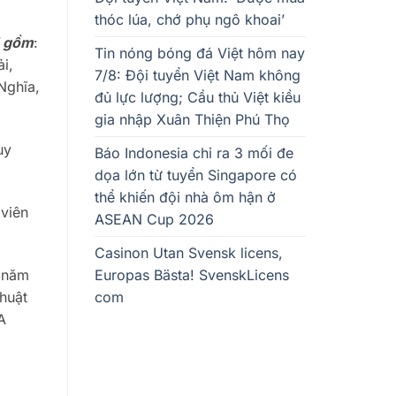
thóc lúa, chớ phụ ngô khoai’
5 gồm
:
Tin nóng bóng đá Việt hôm nay
i,
7/8: Đội tuyển Việt Nam không
Nghĩa,
đủ lực lượng; Cầu thủ Việt kiều
gia nhập Xuân Thiện Phú Thọ
uy
Báo Indonesia chỉ ra 3 mối đe
dọa lớn từ tuyển Singapore có
thể khiến đội nhà ôm hận ở
 viên
ASEAN Cup 2026
Casinon Utan Svensk licens,
Europas Bästa! SvenskLicens
u năm
com
thuật
A