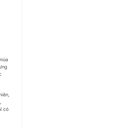
 mùa
hưng
c
hiên,
,
ỉ có