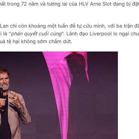
nhất trong 72 năm và tương lai của HLV Arne Slot đang bị đặ
Lan chỉ còn khoảng một tuần để tự cứu mình, với ba trận đ
 là “
phán quyết cuối cùng
“. Lãnh đạo Liverpool lo ngại ch
quả tệ hại không sớm chấm dứt.