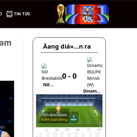
O
TIN TỨC
Nam
Äang diá»…n ra
0
-
0
Nữ
Breidablik
Dinamo-
BGUFK
Minsk
(W)