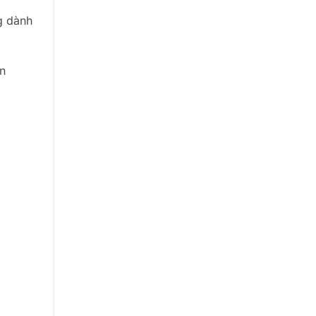
g dành
ên