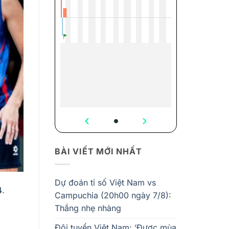
BÀI VIẾT MỚI NHẤT
Dự đoán tỉ số Việt Nam vs
4
.
Campuchia (20h00 ngày 7/8):
Thắng nhẹ nhàng
Đội tuyển Việt Nam: ‘Được mùa