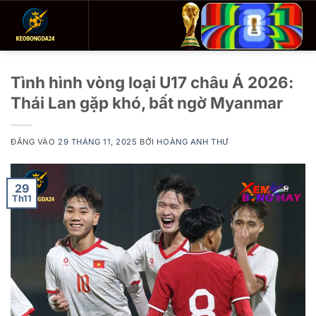
Bỏ
qua
nội
dung
Tình hình vòng loại U17 châu Á 2026:
Thái Lan gặp khó, bất ngờ Myanmar
ĐĂNG VÀO
29 THÁNG 11, 2025
BỞI
HOÀNG ANH THƯ
29
Th11