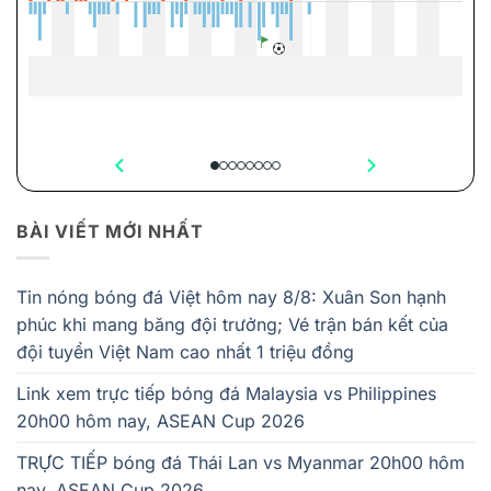
BÀI VIẾT MỚI NHẤT
Tin nóng bóng đá Việt hôm nay 8/8: Xuân Son hạnh
phúc khi mang băng đội trưởng; Vé trận bán kết của
đội tuyển Việt Nam cao nhất 1 triệu đồng
Link xem trực tiếp bóng đá Malaysia vs Philippines
20h00 hôm nay, ASEAN Cup 2026
TRỰC TIẾP bóng đá Thái Lan vs Myanmar 20h00 hôm
nay, ASEAN Cup 2026