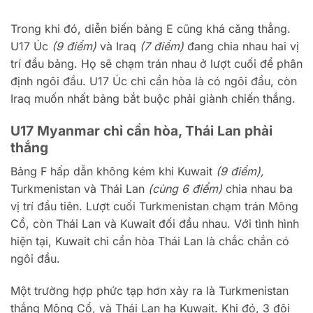
Trong khi đó, diễn biến bảng E cũng khá căng thẳng.
U17 Úc
(9 điểm)
và Iraq
(7 điểm)
đang chia nhau hai vị
trí đầu bảng. Họ sẽ chạm trán nhau ở lượt cuối để phân
định ngôi đầu. U17 Úc chỉ cần hòa là có ngôi đầu, còn
Iraq muốn nhất bảng bắt buộc phải giành chiến thắng.
U17 Myanmar chỉ cần hòa, Thái Lan phải
thắng
Bảng F hấp dẫn không kém khi Kuwait
(9 điểm),
Turkmenistan và Thái Lan
(cùng 6 điểm)
chia nhau ba
vị trí đầu tiên. Lượt cuối Turkmenistan chạm trán Mông
Cổ, còn Thái Lan và Kuwait đối đầu nhau. Với tình hình
hiện tại, Kuwait chỉ cần hòa Thái Lan là chắc chắn có
ngôi đầu.
Một trường hợp phức tạp hơn xảy ra là Turkmenistan
thắng Mông Cổ, và Thái Lan hạ Kuwait. Khi đó, 3 đội