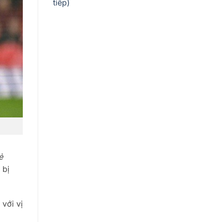
tiếp)
ẻ
 bị
 với vị