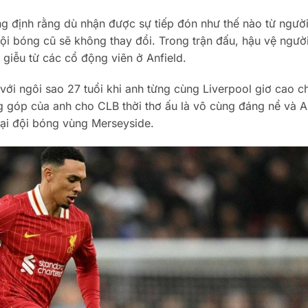
g định rằng dù nhận được sự tiếp đón như thế nào từ ngườ
ội bóng cũ sẽ không thay đổi. Trong trận đấu, hậu vệ ngườ
ế giễu từ các cổ động viên ở Anfield.
với ngôi sao 27 tuổi khi anh từng cùng Liverpool giơ cao c
góp của anh cho CLB thời thơ ấu là vô cùng đáng nể và A
ại đội bóng vùng Merseyside.