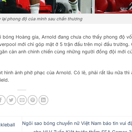
y lại phong độ của mình sau chấn thương
i bóng Hoàng gia, Arnold đang chưa cho thấy phong độ v
verpool mới chỉ góp mặt ở 5 trận đấu trên mọi đấu trường.
găn cản anh chinh chiến cùng những người đồng đội mới c
t hình ảnh phờ phạc của Arnold. Có lẽ, phải rất lâu nữa thì
ield.
Ngôi sao bóng chuyền nữ Việt Nam báo tin vui đặ
kleball