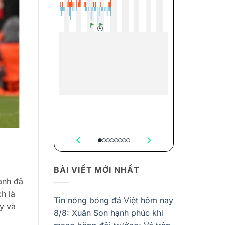
BÀI VIẾT MỚI NHẤT
anh đã
h là
Tin nóng bóng đá Việt hôm nay
y và
8/8: Xuân Son hạnh phúc khi