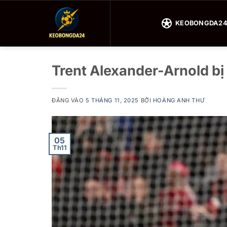
Bỏ
qua
KEOBONGDA2
nội
dung
Trent Alexander-Arnold bị 
ĐĂNG VÀO
5 THÁNG 11, 2025
BỞI
HOÀNG ANH THƯ
05
Th11