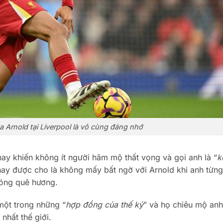
a Arnold tại Liverpool là vô cùng đáng nhớ
nay khiến không ít người hâm mộ thất vọng và gọi anh là “
k
 nay được cho là không mấy bất ngờ với Arnold khi anh từng
bóng quê hương.
một trong những “
hợp đồng của thế kỷ
” và họ chiêu mộ anh
nhất thế giới.