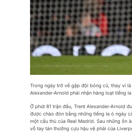
Trong ngày trở về gặp đội bóng cũ, thay vì là
Alexander-Arnold phải nhận hàng loạt tiếng la
Ở phút 81 trận đấu, Trent Alexander-Arnold đ
được chào đón bằng những tiếng la ó ngày càng
một cầu thủ của Real Madrid. Sau những ồn à
vỗ tay tán thưởng cựu hậu vệ phải của Liverp