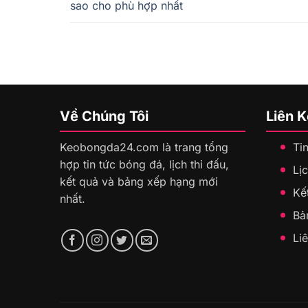
sao cho phù hợp nhất
Về Chúng Tôi
Liên 
Keobongda24.com là trang tổng
Ti
hợp tin tức bóng đá, lịch thi đấu,
Lịc
kết quả và bảng xếp hạng mới
Kế
nhất.
Bả
Li