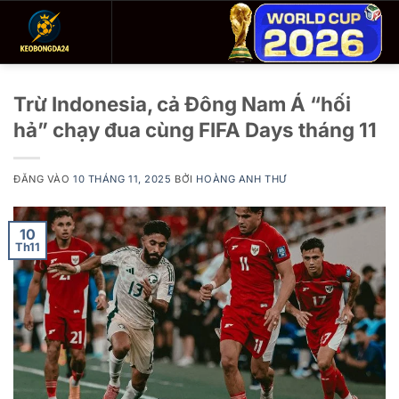
Bỏ
qua
nội
dung
Trừ Indonesia, cả Đông Nam Á “hối
hả” chạy đua cùng FIFA Days tháng 11
ĐĂNG VÀO
10 THÁNG 11, 2025
BỞI
HOÀNG ANH THƯ
10
Th11