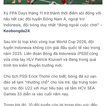
Kỳ FIFA Days tháng 11 trở thành thời điểm sôi động với
hầu hết các đội tuyển Đông Nam Á, ngoại trừ
Indonesia, đội bóng duy nhất “đứng ngoài cuộc chơi” –
Keobongda24
.
Sau khi bị loại khỏi vòng loại World Cup 2026, đội
tuyển Indonesia không còn giải đấu quốc tế nào trong
năm 2025. Liên đoàn Bóng đá Indonesia
(PSSI)
cũng
vừa chia tay HLV Patrick Kluivert và đang trong quá
trình tìm kiếm thuyền trưởng mới.
Chủ tịch PSSI Erick Thohir cho biết, bóng đá xứ vạn
đảo sẽ tạm “nhường chỗ” cho lứa trẻ, tập trung toàn
lực cho đội U22 với mục tiêu bảo vệ tấm HCV SEA
Games 33 diễn ra vào cuối năm nay.
Trong khi đó, 10 đội tuyển còn lại trong khu vực đều