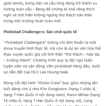
giữa tennis, bóng bàn và cầu lông đang trở thành xu
hướng toàn cầu – Bang đã chứng tỏ khả năng thích
nghi và tinh thần không ngừng thử thách bản thân
trong môi trường hoàn toàn mới.
Pickleball Challengers: Sân chơi quốc tế
“
Pickleball Challengers
” không chỉ đơn thuần là một
show truyền hình thực tế, mà còn là dự án văn hóa thể
thao xuyên quốc gia với tinh thần “thử thách – hợp tác
– trưởng thành”. Chương trình quy tụ đội ngũ huấn
luyện viên và vận động viên pickleball hàng đầu, dưới
sự dẫn dắt của HLV Lee Hyung-taek.
Nòng cốt đội hình “
Pickle Crew
” bao gồm những tên
tuổi đáng chú ý như Kim Eungkwon
(hạng 1 châu Á,
hạng 1 Hàn Quốc ở nội dung nam)
, Kwon Mihae (hạng
14 châu Á, hạng 1 Hàn Quốc ở nội dung nữ), cùng