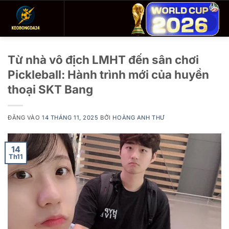
Bỏ
qua
nội
dung
Từ nhà vô địch LMHT đến sân chơi
Pickleball: Hành trình mới của huyền
thoại SKT Bang
ĐĂNG VÀO
14 THÁNG 11, 2025
BỞI
HOÀNG ANH THƯ
14
Th11