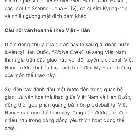
nhiều nghệ sĩ nổi tiếng: diễn viên Harin, Choi Haseul,
các idol Le Ssenne (Jena – Liv), ca sĩ Kim Kyung-rok
và nhiều gương mặt đình đám khác.
Cầu nối văn hóa thể thao Việt – Hàn
Điểm đáng chú ý của dự án này là sau giai đoạn huấn
luyện tại Hàn Quốc, “
Pickle Crew
” sẽ sang Việt Nam
tham gia trận đấu giao hữu với đội tuyển pickleball Việt
Nam, trước khi tiếp tục hành trình đến Mỹ – quê hương
của môn thể thao này.
Sự kiện này đánh dấu một bước tiến trong quan hệ
giao lưu văn hóa thể thao giữa Việt Nam và Hàn Quốc,
đồng thời góp phần quảng bá môn pickleball tại Việt
Nam – nơi môn thể thao này đang dần được biết đến
nhiều hơn trong cộng đồng yêu thích hoạt động thể
chất.