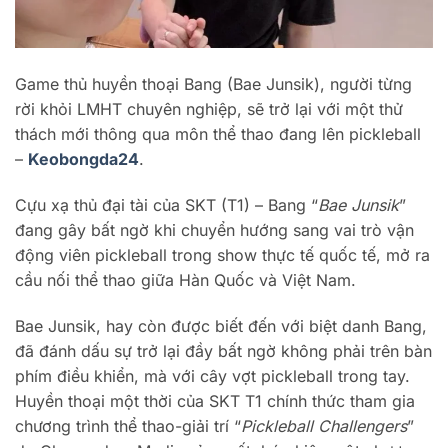
Game thủ huyền thoại Bang (Bae Junsik), người từng
rời khỏi LMHT chuyên nghiệp, sẽ trở lại với một thử
thách mới thông qua môn thể thao đang lên pickleball
–
Keobongda24
.
Cựu xạ thủ đại tài của SKT (T1) – Bang “
Bae Junsik
”
đang gây bất ngờ khi chuyển hướng sang vai trò vận
động viên pickleball trong show thực tế quốc tế, mở ra
cầu nối thể thao giữa Hàn Quốc và Việt Nam.
Bae Junsik, hay còn được biết đến với biệt danh Bang,
đã đánh dấu sự trở lại đầy bất ngờ không phải trên bàn
phím điều khiển, mà với cây vợt pickleball trong tay.
Huyền thoại một thời của SKT T1 chính thức tham gia
chương trình thể thao-giải trí “
Pickleball Challengers
”