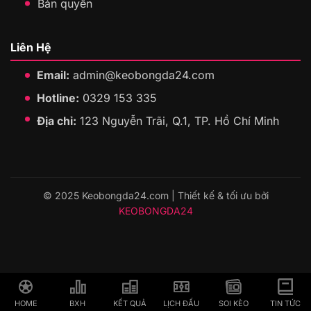
Bản quyền
Liên Hệ
Email:
admin@keobongda24.com
Hotline:
0329 153 335
Địa chỉ:
123 Nguyễn Trãi, Q.1, TP. Hồ Chí Minh
© 2025 Keobongda24.com | Thiết kế & tối ưu bởi
KEOBONGDA24
HOME
BXH
KẾT QUẢ
LỊCH ĐẤU
SOI KÈO
TIN TỨC
HOME
BXH
KẾT QUẢ
LỊCH ĐẤU
SOI KÈO
TIN TỨC