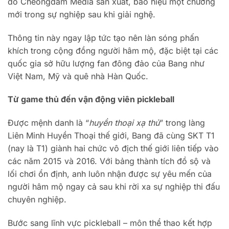
do Cheongdam Media sản xuất, báo hiệu một chương
mới trong sự nghiệp sau khi giải nghệ.
Thông tin này ngay lập tức tạo nên làn sóng phấn
khích trong cộng đồng người hâm mộ, đặc biệt tại các
quốc gia sở hữu lượng fan đông đảo của Bang như
Việt Nam, Mỹ và quê nhà Hàn Quốc.
Từ game thủ đến vận động viên pickleball
Được mệnh danh là “
huyền thoại xạ thủ
” trong làng
Liên Minh Huyền Thoại thế giới, Bang đã cùng SKT T1
(nay là T1) giành hai chức vô địch thế giới liên tiếp vào
các năm 2015 và 2016. Với bảng thành tích đồ sộ và
lối chơi ổn định, anh luôn nhận được sự yêu mến của
người hâm mộ ngay cả sau khi rời xa sự nghiệp thi đấu
chuyên nghiệp.
Bước sang lĩnh vực pickleball – môn thể thao kết hợp