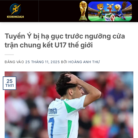
Bỏ
qua
nội
dung
Tuyển Ý bị hạ gục trước ngưỡng cửa
trận chung kết U17 thế giới
ĐĂNG VÀO
25 THÁNG 11, 2025
BỞI
HOÀNG ANH THƯ
25
Th11