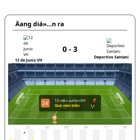
Äang diá»…n ra
0
-
3
Deportivo Santani
12 de Junio VH