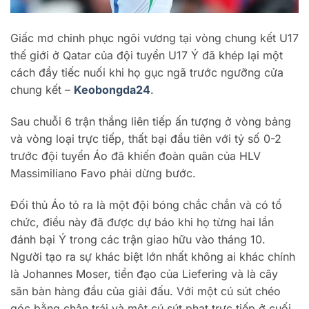
Giấc mơ chinh phục ngôi vương tại vòng chung kết U17
thế giới ở Qatar của đội tuyển U17 Ý đã khép lại một
cách đầy tiếc nuối khi họ gục ngã trước ngưỡng cửa
chung kết –
Keobongda24
.
Sau chuỗi 6 trận thắng liên tiếp ấn tượng ở vòng bảng
và vòng loại trực tiếp, thất bại đầu tiên với tỷ số 0-2
trước đội tuyển Áo đã khiến đoàn quân của HLV
Massimiliano Favo phải dừng bước.
Đối thủ Áo tỏ ra là một đội bóng chắc chắn và có tổ
chức, điều này đã được dự báo khi họ từng hai lần
đánh bại Ý trong các trận giao hữu vào tháng 10.
Người tạo ra sự khác biệt lớn nhất không ai khác chính
là Johannes Moser, tiền đạo của Liefering và là cây
săn bàn hàng đầu của giải đấu. Với một cú sút chéo
góc bằng chân trái và một cú sút phạt trực tiếp ở cuối