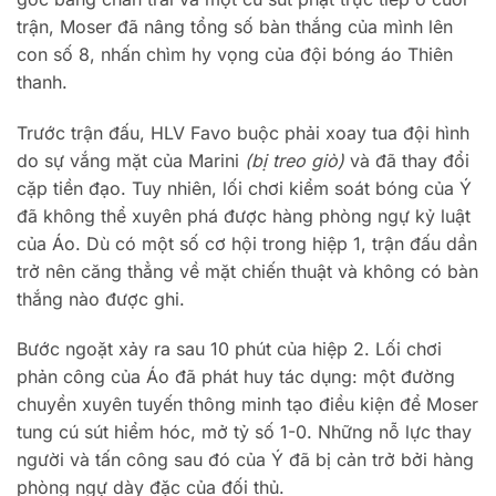
trận, Moser đã nâng tổng số bàn thắng của mình lên
con số 8, nhấn chìm hy vọng của đội bóng áo Thiên
thanh.
Trước trận đấu, HLV Favo buộc phải xoay tua đội hình
do sự vắng mặt của Marini
(bị treo giò)
và đã thay đổi
cặp tiền đạo. Tuy nhiên, lối chơi kiểm soát bóng của Ý
đã không thể xuyên phá được hàng phòng ngự kỷ luật
của Áo. Dù có một số cơ hội trong hiệp 1, trận đấu dần
trở nên căng thẳng về mặt chiến thuật và không có bàn
thắng nào được ghi.
Bước ngoặt xảy ra sau 10 phút của hiệp 2. Lối chơi
phản công của Áo đã phát huy tác dụng: một đường
chuyền xuyên tuyến thông minh tạo điều kiện để Moser
tung cú sút hiểm hóc, mở tỷ số 1-0. Những nỗ lực thay
người và tấn công sau đó của Ý đã bị cản trở bởi hàng
phòng ngự dày đặc của đối thủ.