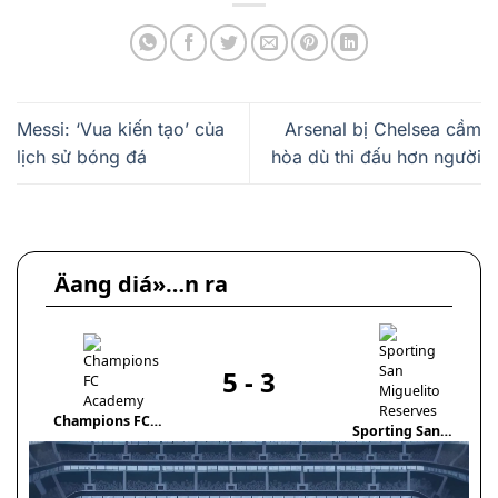
Messi: ‘Vua kiến tạo’ của
Arsenal bị Chelsea cầm
lịch sử bóng đá
hòa dù thi đấu hơn người
Äang diá»…n ra
5
-
3
Champions FC
Sporting San
Academy
Miguelito Reserves