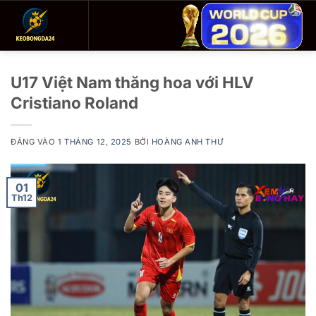
Bỏ
qua
nội
dung
U17 Việt Nam thăng hoa với HLV
Cristiano Roland
ĐĂNG VÀO
1 THÁNG 12, 2025
BỞI
HOÀNG ANH THƯ
01
Th12