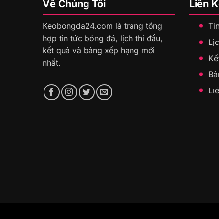
Về Chúng Tôi
Liên 
Keobongda24.com là trang tổng
Ti
hợp tin tức bóng đá, lịch thi đấu,
Lịc
kết quả và bảng xếp hạng mới
Kế
nhất.
Bả
Li