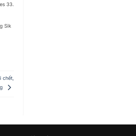
es 33.
g Sik
i chết,
ng