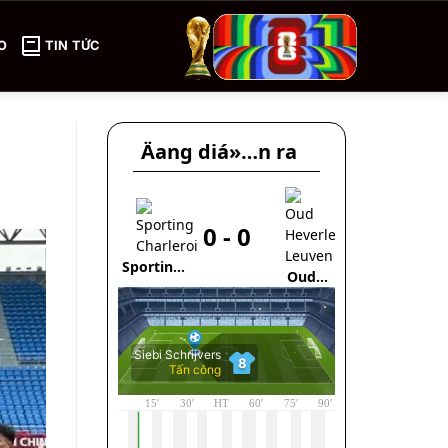
O
TIN TỨC
Äang diá»…n ra
0
0
-
0
Zulte
Sporting
Oud
Waregem
Charleroi
Heverlee
Leuven