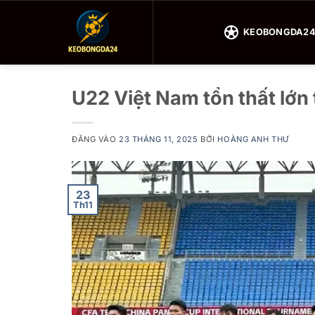
Bỏ
qua
KEOBONGDA2
nội
dung
U22 Việt Nam tổn thất lớ
ĐĂNG VÀO
23 THÁNG 11, 2025
BỞI
HOÀNG ANH THƯ
23
Th11