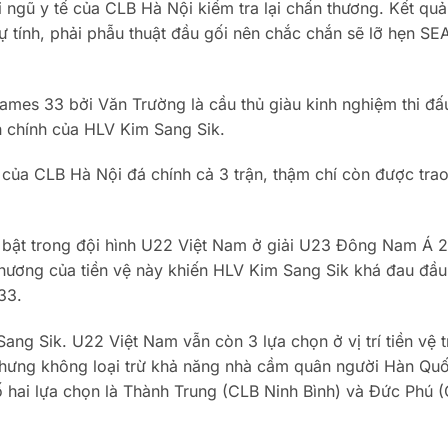
i ngũ y tế của CLB Hà Nội kiểm tra lại chấn thương. Kết qu
ự tính, phải phẫu thuật đầu gối nên chắc chắn sẽ lỡ hẹn SE
ames 33 bởi Văn Trường là cầu thủ giàu kinh nghiệm thi đấ
h chính của HLV Kim Sang Sik.
 của CLB Hà Nội đá chính cả 3 trận, thậm chí còn được tra
ổi bật trong đội hình U22 Việt Nam ở giải U23 Đông Nam Á 
thương của tiền vệ này khiến HLV Kim Sang Sik khá đau đầu
33.
ng Sik. U22 Việt Nam vẫn còn 3 lựa chọn ở vị trí tiền vệ 
hưng không loại trừ khả năng nhà cầm quân người Hàn Qu
ố hai lựa chọn là Thành Trung (CLB Ninh Bình) và Đức Phú 