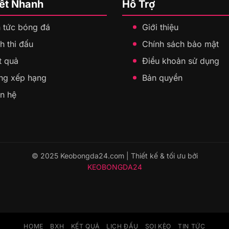
Kết Nhanh
Hỗ Trợ
n tức bóng đá
Giới thiệu
h thi đấu
Chính sách bảo mật
t quả
Điều khoản sử dụng
ng xếp hạng
Bản quyền
ên hệ
© 2025 Keobongda24.com | Thiết kế & tối ưu bởi
KEOBONGDA24
HOME
BXH
KẾT QUẢ
LỊCH ĐẤU
SOI KÈO
TIN TỨC