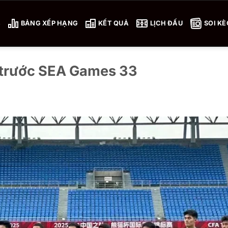
4
BẢNG XẾP HẠNG
KẾT QUẢ
LỊCH ĐẤU
SOI KÈ
n trước SEA Games 33