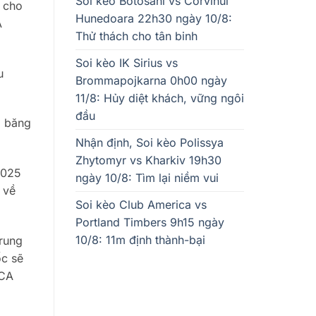
Soi kèo Botosani vs Corvinul
ả cho
Hunedoara 22h30 ngày 10/8:
A
Thử thách cho tân binh
Soi kèo IK Sirius vs
u
Brommapojkarna 0h00 ngày
11/8: Hủy diệt khách, vững ngôi
đầu
o băng
Nhận định, Soi kèo Polissya
Zhytomyr vs Kharkiv 19h30
2025
ngày 10/8: Tìm lại niềm vui
 về
Soi kèo Club America vs
Portland Timbers 9h15 ngày
10/8: 11m định thành-bại
trung
ốc sẽ
(CA