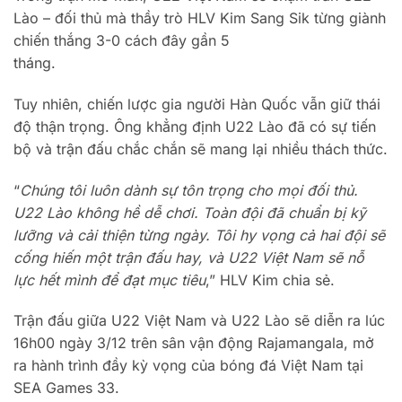
Lào – đối thủ mà thầy trò HLV Kim Sang Sik từng giành
chiến thắng 3-0 cách đây gần 5
tháng.
Tuy nhiên, chiến lược gia người Hàn Quốc vẫn giữ thái
độ thận trọng. Ông khẳng định U22 Lào đã có sự tiến
bộ và trận đấu chắc chắn sẽ mang lại nhiều thách thức.
“
Chúng tôi luôn dành sự tôn trọng cho mọi đối thủ.
U22 Lào không hề dễ chơi. Toàn đội đã chuẩn bị kỹ
lưỡng và cải thiện từng ngày. Tôi hy vọng cả hai đội sẽ
cống hiến một trận đấu hay, và U22 Việt Nam sẽ nỗ
lực hết mình để đạt mục tiêu
,” HLV Kim chia sẻ.
Trận đấu giữa U22 Việt Nam và U22 Lào sẽ diễn ra lúc
16h00 ngày 3/12 trên sân vận động Rajamangala, mở
ra hành trình đầy kỳ vọng của bóng đá Việt Nam tại
SEA Games 33.