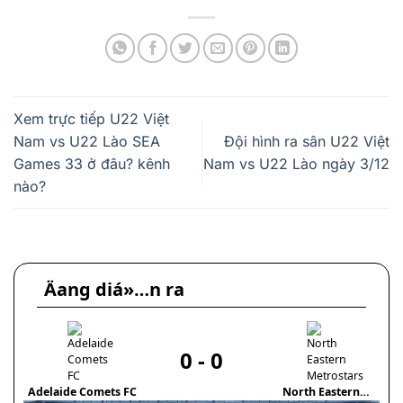
Xem trực tiếp U22 Việt
Nam vs U22 Lào SEA
Đội hình ra sân U22 Việt
Games 33 ở đâu? kênh
Nam vs U22 Lào ngày 3/12
nào?
Äang diá»…n ra
0
-
0
Adelaide Comets FC
North Eastern
Ath