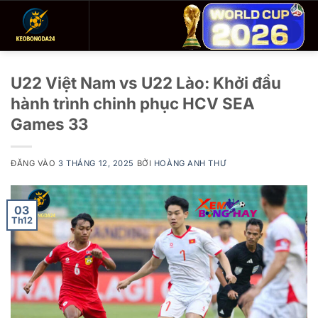
Bỏ
qua
nội
dung
U22 Việt Nam vs U22 Lào: Khởi đầu
hành trình chinh phục HCV SEA
Games 33
ĐĂNG VÀO
3 THÁNG 12, 2025
BỞI
HOÀNG ANH THƯ
03
Th12