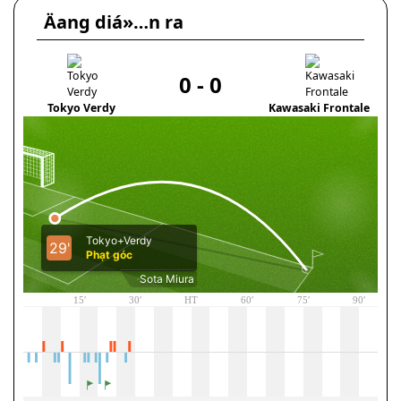
Äang diá»…n ra
0
-
0
Tokyo Verdy
Kawasaki Frontale
M