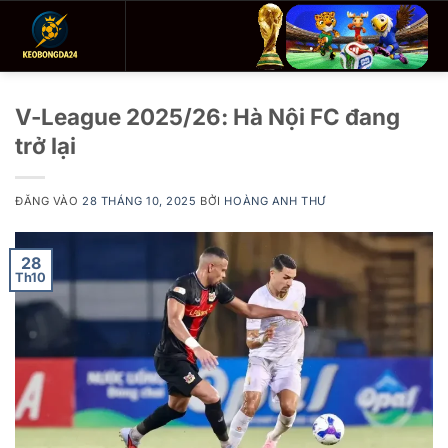
Bỏ
qua
nội
dung
V-League 2025/26: Hà Nội FC đang
trở lại
ĐĂNG VÀO
28 THÁNG 10, 2025
BỞI
HOÀNG ANH THƯ
28
Th10