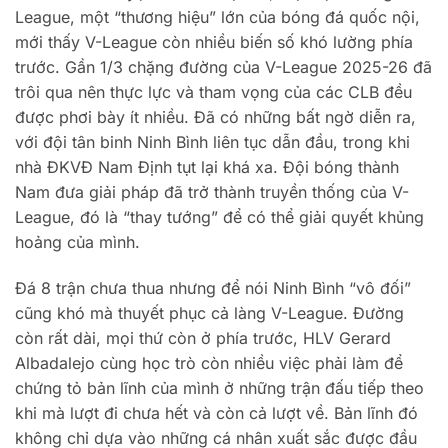
League, một “thương hiệu” lớn của bóng đá quốc nội,
mới thấy V-League còn nhiều biến số khó lường phía
trước. Gần 1/3 chặng đường của V-League 2025-26 đã
trôi qua nên thực lực và tham vọng của các CLB đều
được phơi bày ít nhiều. Đã có những bất ngờ diễn ra,
với đội tân binh Ninh Bình liên tục dẫn đầu, trong khi
nhà ĐKVĐ Nam Định tụt lại khá xa. Đội bóng thành
Nam đưa giải pháp đã trở thành truyền thống của V-
League, đó là “thay tướng” để có thể giải quyết khủng
hoảng của mình.
Đá 8 trận chưa thua nhưng để nói Ninh Bình “vô đối”
cũng khó mà thuyết phục cả làng V-League. Đường
còn rất dài, mọi thứ còn ở phía trước, HLV Gerard
Albadalejo cùng học trò còn nhiều việc phải làm để
chứng tỏ bản lĩnh của mình ở những trận đấu tiếp theo
khi mà lượt đi chưa hết và còn cả lượt về. Bản lĩnh đó
không chỉ dựa vào những cá nhân xuất sắc được đầu