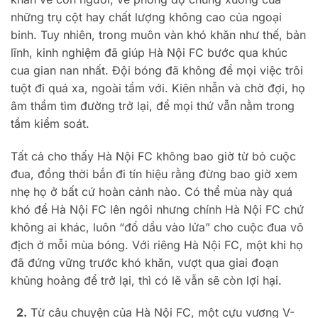
những trụ cột hay chất lượng không cao của ngoại
binh. Tuy nhiên, trong muôn vàn khó khăn như thế, bản
lĩnh, kinh nghiệm đã giúp Hà Nội FC bước qua khúc
cua gian nan nhất. Đội bóng đã không để mọi việc trôi
tuột đi quá xa, ngoài tầm với. Kiên nhẫn và chờ đợi, họ
âm thầm tìm đường trở lại, để mọi thứ vẫn nằm trong
tầm kiểm soát.
Tất cả cho thấy Hà Nội FC không bao giờ từ bỏ cuộc
đua, đồng thời bắn đi tín hiệu rằng đừng bao giờ xem
nhẹ họ ở bất cứ hoàn cảnh nào. Có thể mùa này quá
khó để Hà Nội FC lên ngôi nhưng chính Hà Nội FC chứ
không ai khác, luôn “đổ dầu vào lửa” cho cuộc đua vô
địch ở mỗi mùa bóng. Với riêng Hà Nội FC, một khi họ
đã đứng vững trước khó khăn, vượt qua giai đoạn
khủng hoảng để trở lại, thì có lẽ vẫn sẽ còn lợi hại.
2.
Từ câu chuyện của Hà Nội FC, một cựu vương V-