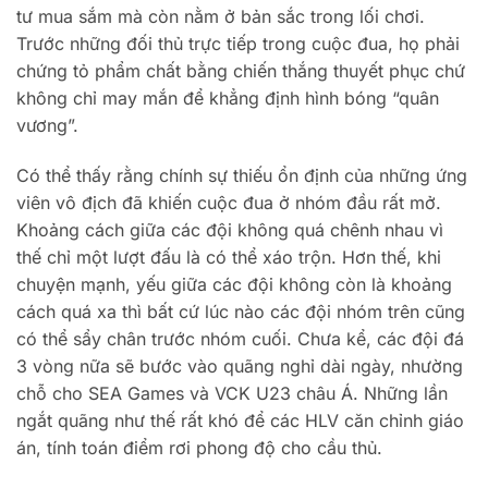
tư mua sắm mà còn nằm ở bản sắc trong lối chơi.
Trước những đối thủ trực tiếp trong cuộc đua, họ phải
chứng tỏ phẩm chất bằng chiến thắng thuyết phục chứ
không chỉ may mắn để khẳng định hình bóng “quân
vương”.
Có thể thấy rằng chính sự thiếu ổn định của những ứng
viên vô địch đã khiến cuộc đua ở nhóm đầu rất mở.
Khoảng cách giữa các đội không quá chênh nhau vì
thế chỉ một lượt đấu là có thể xáo trộn. Hơn thế, khi
chuyện mạnh, yếu giữa các đội không còn là khoảng
cách quá xa thì bất cứ lúc nào các đội nhóm trên cũng
có thể sẩy chân trước nhóm cuối. Chưa kể, các đội đá
3 vòng nữa sẽ bước vào quãng nghỉ dài ngày, nhường
chỗ cho SEA Games và VCK U23 châu Á. Những lần
ngắt quãng như thế rất khó để các HLV căn chỉnh giáo
án, tính toán điểm rơi phong độ cho cầu thủ.