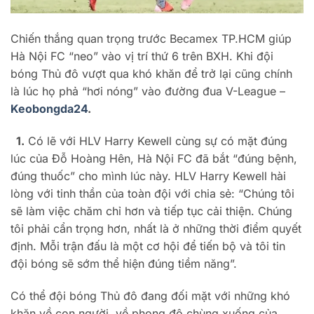
Chiến thắng quan trọng trước Becamex TP.HCM giúp
Hà Nội FC “neo” vào vị trí thứ 6 trên BXH. Khi đội
bóng Thủ đô vượt qua khó khăn để trở lại cũng chính
là lúc họ phả “hơi nóng” vào đường đua V-League –
Keobongda24
.
1.
Có lẽ với HLV Harry Kewell cùng sự có mặt đúng
lúc của Đỗ Hoàng Hên, Hà Nội FC đã bắt “đúng bệnh,
đúng thuốc” cho mình lúc này. HLV Harry Kewell hài
lòng với tinh thần của toàn đội với chia sẻ: “Chúng tôi
sẽ làm việc chăm chỉ hơn và tiếp tục cải thiện. Chúng
tôi phải cẩn trọng hơn, nhất là ở những thời điểm quyết
định. Mỗi trận đấu là một cơ hội để tiến bộ và tôi tin
đội bóng sẽ sớm thể hiện đúng tiềm năng”.
Có thể đội bóng Thủ đô đang đối mặt với những khó
khăn về con người, về phong độ chùng xuống của