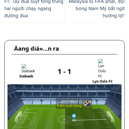
F1: Tay đua suýt tông trúng
Malaysia bị FIFA phạt, đội
hai người chạy ngang
bóng Nam Mỹ bất ngờ
đường đua
‘hưởng lợi’
Äang diá»…n ra
1
-
1
Stabaek
Lyn Oslo FC