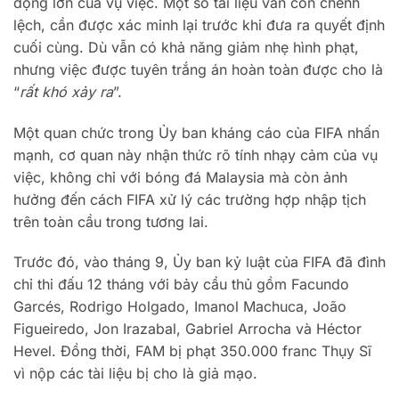
động lớn của vụ việc. Một số tài liệu vẫn còn chênh
lệch, cần được xác minh lại trước khi đưa ra quyết định
cuối cùng. Dù vẫn có khả năng giảm nhẹ hình phạt,
nhưng việc được tuyên trắng án hoàn toàn được cho là
“
rất khó xảy ra
”.
Một quan chức trong Ủy ban kháng cáo của FIFA nhấn
mạnh, cơ quan này nhận thức rõ tính nhạy cảm của vụ
việc, không chỉ với bóng đá Malaysia mà còn ảnh
hưởng đến cách FIFA xử lý các trường hợp nhập tịch
trên toàn cầu trong tương lai.
Trước đó, vào tháng 9, Ủy ban kỷ luật của FIFA đã đình
chỉ thi đấu 12 tháng với bảy cầu thủ gồm Facundo
Garcés, Rodrigo Holgado, Imanol Machuca, João
Figueiredo, Jon Irazabal, Gabriel Arrocha và Héctor
Hevel. Đồng thời, FAM bị phạt 350.000 franc Thụy Sĩ
vì nộp các tài liệu bị cho là giả mạo.