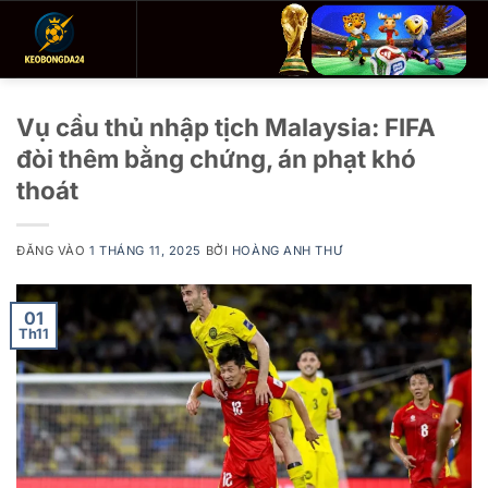
Bỏ
qua
nội
dung
Vụ cầu thủ nhập tịch Malaysia: FIFA
đòi thêm bằng chứng, án phạt khó
thoát
ĐĂNG VÀO
1 THÁNG 11, 2025
BỞI
HOÀNG ANH THƯ
01
Th11