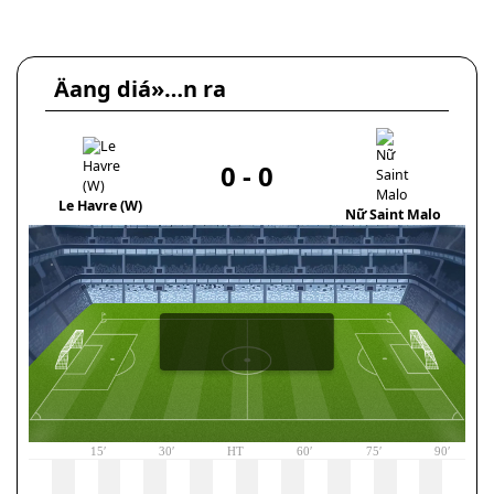
Äang diá»…n ra
0
-
0
CS
Le Havre (W)
Nữ Saint Malo