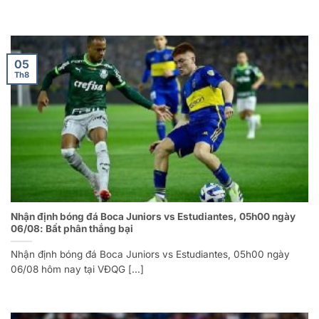
05
Th8
Nhận định bóng đá Boca Juniors vs Estudiantes, 05h00 ngày
06/08: Bất phân thắng bại
Nhận định bóng đá Boca Juniors vs Estudiantes, 05h00 ngày
06/08 hôm nay tại VĐQG [...]