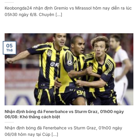
Keobongda24 nhận định Gremio vs Mirassol hôm nay diễn ra lúc
05h30 ngày 6/8. Chuyên [...]
05
Th8
Nhận định bóng đá Fenerbahce vs Sturm Graz, 01h00 ngày
06/08: Khó thắng cách biệt
Nhận định bóng đá Fenerbahce vs Sturm Graz, 01h00 ngày
06/08 hôm nay tại Cúp [...]