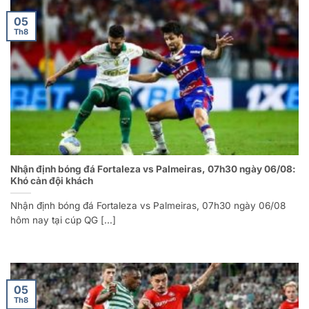
05
Th8
Nhận định bóng đá Fortaleza vs Palmeiras, 07h30 ngày 06/08:
Khó cản đội khách
Nhận định bóng đá Fortaleza vs Palmeiras, 07h30 ngày 06/08
hôm nay tại cúp QG [...]
05
Th8