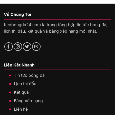
Về Chúng Tôi
Keobongda24.com là trang tổng hợp tin tức bóng đá,
lịch thi đấu, kết quả và bảng xếp hạng mới nhất.
Liên Kết Nhanh
Tin tức bóng đá
Lịch thi đấu
Kết quả
Bảng xếp hạng
Liên hệ