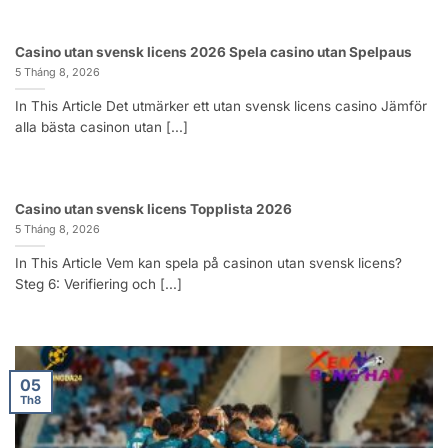
Casino utan svensk licens 2026 Spela casino utan Spelpaus
5 Tháng 8, 2026
In This Article Det utmärker ett utan svensk licens casino Jämför
alla bästa casinon utan [...]
Casino utan svensk licens Topplista 2026
5 Tháng 8, 2026
In This Article Vem kan spela på casinon utan svensk licens?
Steg 6: Verifiering och [...]
05
Th8