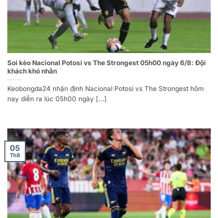
Soi kèo Nacional Potosi vs The Strongest 05h00 ngày 6/8: Đội
khách khó nhằn
Keobongda24 nhận định Nacional Potosi vs The Strongest hôm
nay diễn ra lúc 05h00 ngày [...]
05
Th8