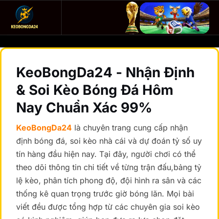
Bỏ
qua
nội
dung
KeoBongDa24 - Nhận Định
& Soi Kèo Bóng Đá Hôm
Nay Chuẩn Xác 99%
KeoBongDa24
là chuyên trang cung cấp nhận
định bóng đá, soi kèo nhà cái và dự đoán tỷ số uy
tín hàng đầu hiện nay. Tại đây, người chơi có thể
theo dõi thông tin chi tiết về từng trận đấu,bảng tỷ
lệ kèo, phân tích phong độ, đội hình ra sân và các
thống kê quan trọng trước giờ bóng lăn. Mọi bài
viết đều được tổng hợp từ các chuyên gia soi kèo