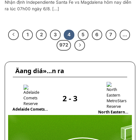
Nhận định Independiente Santa Fe vs Magdalena hôm nay diễn
ra lúc 07h00 ngày 6/8. [...]
1
2
3
4
5
6
7
…
972
Äang diá»…n ra
2
-
3
W
Adelaide Comets
North Eastern
Reserve
MetroStars Reserve