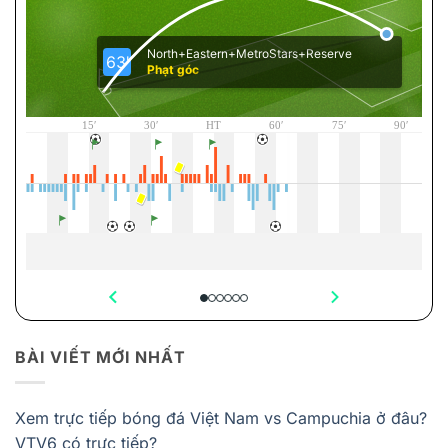
BÀI VIẾT MỚI NHẤT
Xem trực tiếp bóng đá Việt Nam vs Campuchia ở đâu?
VTV6 có trực tiếp?