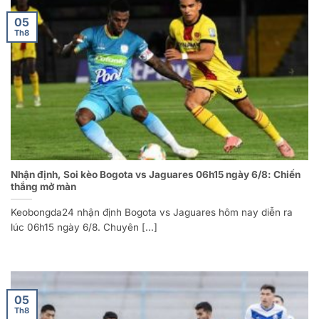
05
Th8
Nhận định, Soi kèo Bogota vs Jaguares 06h15 ngày 6/8: Chiến
thắng mở màn
Keobongda24 nhận định Bogota vs Jaguares hôm nay diễn ra
lúc 06h15 ngày 6/8. Chuyên [...]
05
Th8