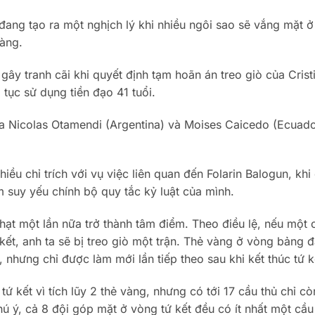
đang tạo ra một nghịch lý khi nhiều ngôi sao sẽ vắng mặt ở
àng.
 gây tranh cãi khi quyết định tạm hoãn án treo giò của Crist
tục sử dụng tiền đạo 41 tuổi.
a Nicolas Otamendi (Argentina) và Moises Caicedo (Ecuado
iều chỉ trích với vụ việc liên quan đến Folarin Balogun, khi
m suy yếu chính bộ quy tắc kỷ luật của mình.
phạt một lần nữa trở thành tâm điểm. Theo điều lệ, nếu một 
 kết, anh ta sẽ bị treo giò một trận. Thẻ vàng ở vòng bảng 
nhưng chỉ được làm mới lần tiếp theo sau khi kết thúc tứ k
ứ kết vì tích lũy 2 thẻ vàng, nhưng có tới 17 cầu thủ chỉ cò
 ý, cả 8 đội góp mặt ở vòng tứ kết đều có ít nhất một cầu