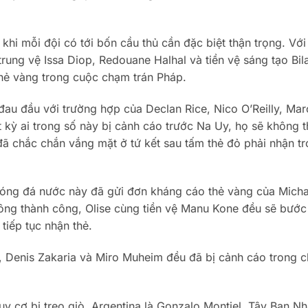
 khi mỗi đội có tới bốn cầu thủ cần đặc biệt thận trọng. Với
ung vệ Issa Diop, Redouane Halhal và tiền vệ sáng tạo Bila
hẻ vàng trong cuộc chạm trán Pháp.
au đầu với trường hợp của Declan Rice, Nico O’Reilly, Mar
t kỳ ai trong số này bị cảnh cáo trước Na Uy, họ sẽ không t
đã chắc chắn vắng mặt ở tứ kết sau tấm thẻ đỏ phải nhận t
bóng đá nước này đã gửi đơn kháng cáo thẻ vàng của Micha
ông thành công, Olise cùng tiền vệ Manu Kone đều sẽ bước
tiếp tục nhận thẻ.
, Denis Zakaria và Miro Muheim đều đã bị cảnh cáo trong c
uy cơ bị treo giò. Argentina là Gonzalo Montiel, Tây Ban N