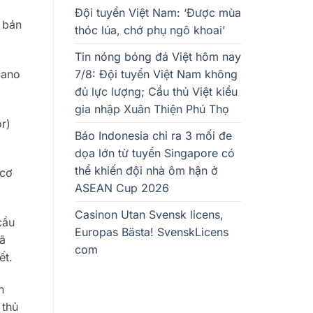
Đội tuyển Việt Nam: ‘Được mùa
 bán
thóc lúa, chớ phụ ngô khoai’
Tin nóng bóng đá Việt hôm nay
7/8: Đội tuyển Việt Nam không
iano
đủ lực lượng; Cầu thủ Việt kiều
gia nhập Xuân Thiện Phú Thọ
r)
Báo Indonesia chỉ ra 3 mối đe
dọa lớn từ tuyển Singapore có
thể khiến đội nhà ôm hận ở
 cơ
ASEAN Cup 2026
Casinon Utan Svensk licens,
cầu
Europas Bästa! SvenskLicens
đã
com
ết.
n
 thủ