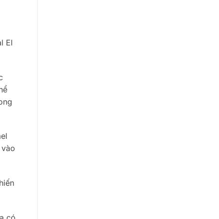
l El
c
hể
rong
el
 vào
hiến
ha có