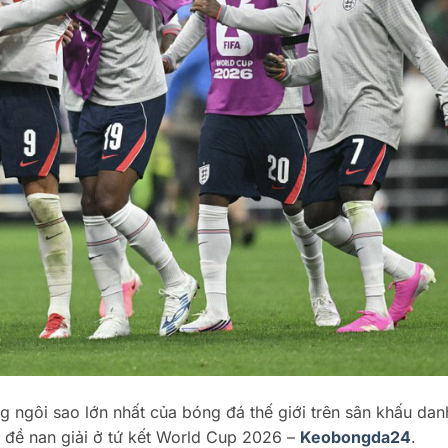
 ngôi sao lớn nhất của bóng đá thế giới trên sân khấu dan
n đề nan giải ở tứ kết World Cup 2026 –
Keobongda24
.