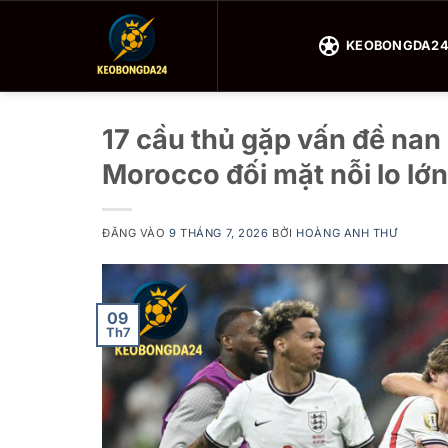
Bỏ
qua
KEOBONGDA2
nội
dung
17 cầu thủ gặp vấn đề nan 
Morocco đối mặt nỗi lo lớn
ĐĂNG VÀO
9 THÁNG 7, 2026
BỞI
HOÀNG ANH THƯ
09
Th7