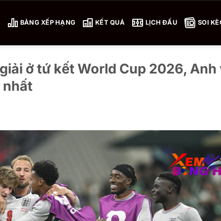
4
BẢNG XẾP HẠNG
KẾT QUẢ
LỊCH ĐẤU
SOI KÈ
giải ở tứ kết World Cup 2026, Anh
 nhất