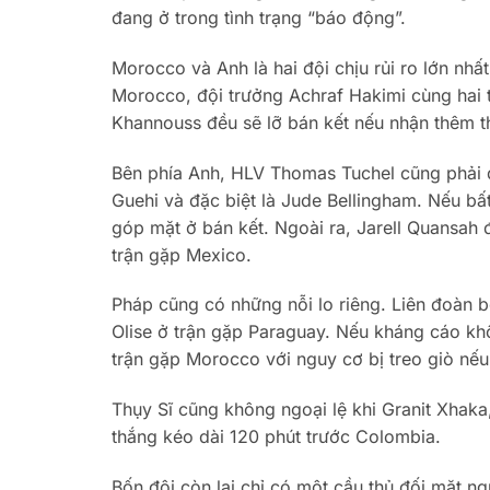
đang ở trong tình trạng “báo động”.
Morocco và Anh là hai đội chịu rủi ro lớn nhất
Morocco, đội trưởng Achraf Hakimi cùng hai tr
Khannouss đều sẽ lỡ bán kết nếu nhận thêm t
Bên phía Anh, HLV Thomas Tuchel cũng phải đ
Guehi và đặc biệt là Jude Bellingham. Nếu bấ
góp mặt ở bán kết. Ngoài ra, Jarell Quansah 
trận gặp Mexico.
Pháp cũng có những nỗi lo riêng. Liên đoàn 
Olise ở trận gặp Paraguay. Nếu kháng cáo kh
trận gặp Morocco với nguy cơ bị treo giò nếu 
Thụy Sĩ cũng không ngoại lệ khi Granit Xhaka
thắng kéo dài 120 phút trước Colombia.
Bốn đội còn lại chỉ có một cầu thủ đối mặt ng