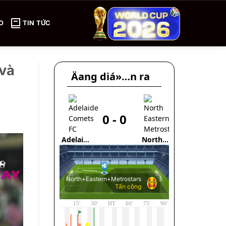
O
TIN TỨC
 và
Äang diá»…n ra
0
-
0
3
Adelaide
North
Athletic
Comets
Eastern
Bilbao
FC
Metrostars
U17