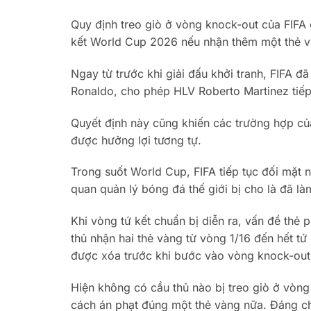
Quy định treo giò ở vòng knock-out của FIFA 
kết World Cup 2026 nếu nhận thêm một thẻ v
Ngay từ trước khi giải đấu khởi tranh, FIFA đã
Ronaldo, cho phép HLV Roberto Martinez tiếp 
Quyết định này cũng khiến các trường hợp củ
được hưởng lợi tương tự.
Trong suốt World Cup, FIFA tiếp tục đối mặt nh
quan quản lý bóng đá thế giới bị cho là đã là
Khi vòng tứ kết chuẩn bị diễn ra, vấn đề thẻ 
thủ nhận hai thẻ vàng từ vòng 1/16 đến hết tứ
được xóa trước khi bước vào vòng knock-out, 
Hiện không có cầu thủ nào bị treo giò ở vòng t
cách án phạt đúng một thẻ vàng nữa. Đáng chú