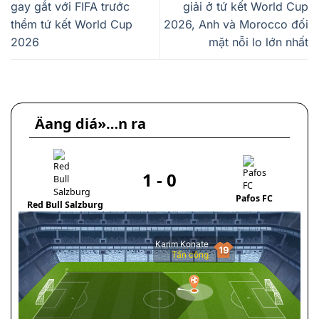
gay gắt với FIFA trước
giải ở tứ kết World Cup
thềm tứ kết World Cup
2026, Anh và Morocco đối
2026
mặt nỗi lo lớn nhất
Äang diá»…n ra
1
-
0
Pafos FC
Red Bull Salzburg