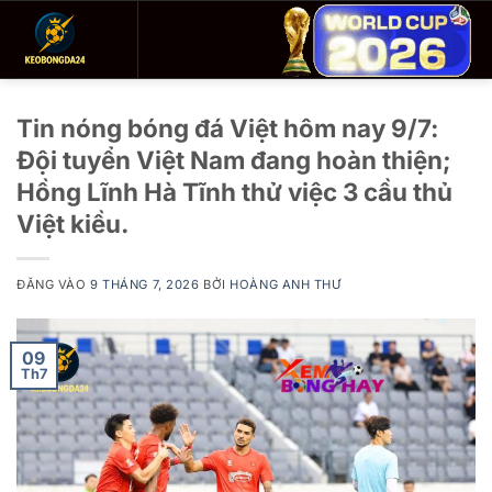
Bỏ
qua
nội
dung
Tin nóng bóng đá Việt hôm nay 9/7:
Đội tuyển Việt Nam đang hoàn thiện;
Hồng Lĩnh Hà Tĩnh thử việc 3 cầu thủ
Việt kiều.
ĐĂNG VÀO
9 THÁNG 7, 2026
BỞI
HOÀNG ANH THƯ
09
Th7