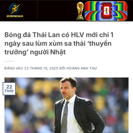
Bỏ
qua
nội
dung
Bóng đá Thái Lan có HLV mới chỉ 1
ngày sau lùm xùm sa thải ‘thuyền
trưởng’ người Nhật
ĐĂNG VÀO
22 THÁNG 10, 2025
BỞI
HOÀNG ANH THƯ
22
Th10