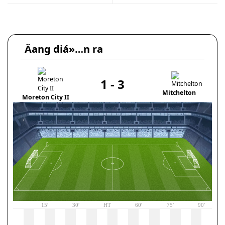
Äang diá»…n ra
1
-
3
Mitchelton
Moreton City II