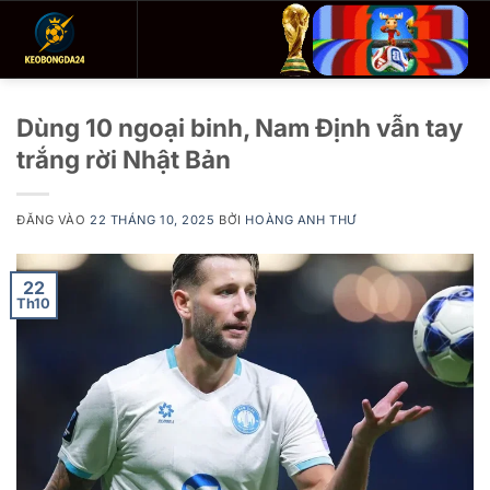
Bỏ
qua
nội
dung
Dùng 10 ngoại binh, Nam Định vẫn tay
trắng rời Nhật Bản
ĐĂNG VÀO
22 THÁNG 10, 2025
BỞI
HOÀNG ANH THƯ
22
Th10