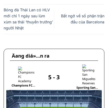
Bóng đá Thái Lan có HLV
mới chỉ 1 ngày sau lùm
Bất ngờ về số phận trận
xùm sa thải ‘thuyền trưởng’
đấu của Barcelona
người Nhật
Äang diá»…n ra
5
-
3
Champions FC
Sporting San
Academy
Miguelito Reserves