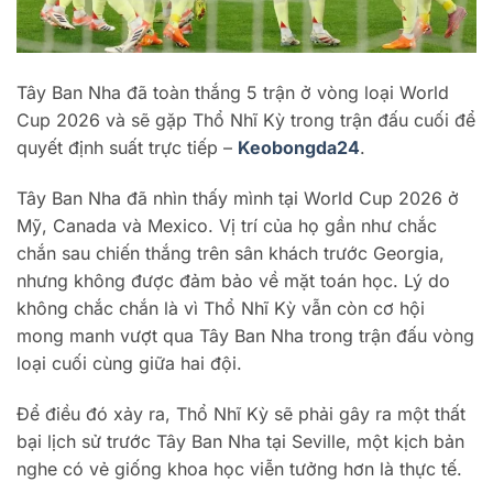
Tây Ban Nha đã toàn thắng 5 trận ở vòng loại World
Cup 2026 và sẽ gặp Thổ Nhĩ Kỳ trong trận đấu cuối để
quyết định suất trực tiếp –
Keobongda24
.
Tây Ban Nha đã nhìn thấy mình tại World Cup 2026 ở
Mỹ, Canada và Mexico. Vị trí của họ gần như chắc
chắn sau chiến thắng trên sân khách trước Georgia,
nhưng không được đảm bảo về mặt toán học. Lý do
không chắc chắn là vì Thổ Nhĩ Kỳ vẫn còn cơ hội
mong manh vượt qua Tây Ban Nha trong trận đấu vòng
loại cuối cùng giữa hai đội.
Để điều đó xảy ra, Thổ Nhĩ Kỳ sẽ phải gây ra một thất
bại lịch sử trước Tây Ban Nha tại Seville, một kịch bản
nghe có vẻ giống khoa học viễn tưởng hơn là thực tế.