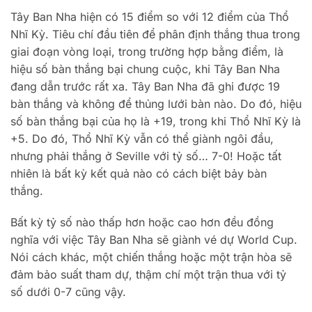
Tây Ban Nha hiện có 15 điểm so với 12 điểm của Thổ
Nhĩ Kỳ. Tiêu chí đầu tiên để phân định thắng thua trong
giai đoạn vòng loại, trong trường hợp bằng điểm, là
hiệu số bàn thắng bại chung cuộc, khi Tây Ban Nha
đang dẫn trước rất xa. Tây Ban Nha đã ghi được 19
bàn thắng và không để thủng lưới bàn nào. Do đó, hiệu
số bàn thắng bại của họ là +19, trong khi Thổ Nhĩ Kỳ là
+5. Do đó, Thổ Nhĩ Kỳ vẫn có thể giành ngôi đầu,
nhưng phải thắng ở Seville với tỷ số… 7-0! Hoặc tất
nhiên là bất kỳ kết quả nào có cách biệt bảy bàn
thắng.
Bất kỳ tỷ số nào thấp hơn hoặc cao hơn đều đồng
nghĩa với việc Tây Ban Nha sẽ giành vé dự World Cup.
Nói cách khác, một chiến thắng hoặc một trận hòa sẽ
đảm bảo suất tham dự, thậm chí một trận thua với tỷ
số dưới 0-7 cũng vậy.