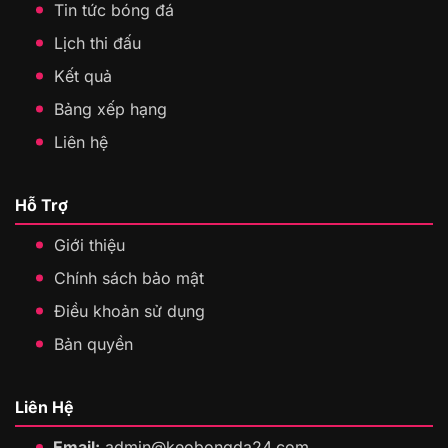
Tin tức bóng đá
Lịch thi đấu
Kết quả
Bảng xếp hạng
Liên hệ
Hỗ Trợ
Giới thiệu
Chính sách bảo mật
Điều khoản sử dụng
Bản quyền
Liên Hệ
Email:
admin@keobongda24.com