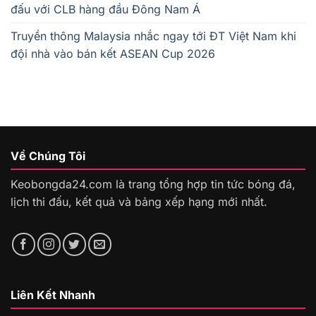
đấu với CLB hàng đầu Đông Nam Á
Truyền thông Malaysia nhắc ngay tới ĐT Việt Nam khi
đội nhà vào bán kết ASEAN Cup 2026
Về Chúng Tôi
Keobongda24.com là trang tổng hợp tin tức bóng đá,
lịch thi đấu, kết quả và bảng xếp hạng mới nhất.
Liên Kết Nhanh