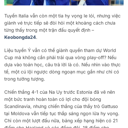
Tuyển Italia vẫn còn một tia hy vọng le lói, nhưng việc
giành vé trực tiếp sẽ đòi hỏi một khoảng cách chưa
từng thấy trong một trận đấu quyết định –
Keobongda24
.
Liệu tuyển Ý vẫn có thể giành quyền tham dự World
Cup mà không cần phải trải qua vòng play-off? Nếu
dựa vào toán học, câu trả lời là có. Nếu nhìn vào thực
tế, một cú lội ngược dòng ngoạn mục gần như chỉ có
trong tưởng tượng.
Chiến thắng 4-1 của Na Uy trước Estonia đã vẽ nên
một bức tranh hoàn toàn có lợi cho đội bóng
Scandinavia, nhưng chiến thắng của thầy trò Gattuso
tại Moldova vẫn tiếp tục thắp sáng ngọn lửa hy vọng.
Chỉ còn một lượt đấu nữa, bảng xếp hạng hiện có 21
điểm cho Haaland và các đồng đội, 18 điểm cho