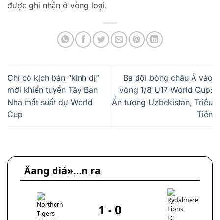
được ghi nhận ở vòng loại.
Chỉ có kịch bản “kinh dị”
Ba đội bóng châu Á vào
mới khiến tuyển Tây Ban
vòng 1/8 U17 World Cup:
Nha mất suất dự World
Ấn tượng Uzbekistan, Triều
Cup
Tiên
Äang diá»…n ra
1
-
0