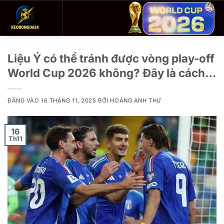
Bỏ
qua
nội
dung
Liệu Ý có thể tránh được vòng play-off
World Cup 2026 không? Đây là cách…
ĐĂNG VÀO
16 THÁNG 11, 2025
BỞI
HOÀNG ANH THƯ
16
Th11