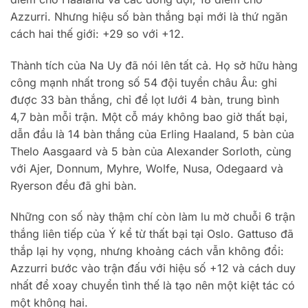
Azzurri. Nhưng hiệu số bàn thắng bại mới là thứ ngăn
cách hai thế giới: +29 so với +12.
Thành tích của Na Uy đã nói lên tất cả. Họ sở hữu hàng
công mạnh nhất trong số 54 đội tuyển châu Âu: ghi
được 33 bàn thắng, chỉ để lọt lưới 4 bàn, trung bình
4,7 bàn mỗi trận. Một cỗ máy không bao giờ thất bại,
dẫn đầu là 14 bàn thắng của Erling Haaland, 5 bàn của
Thelo Aasgaard và 5 bàn của Alexander Sorloth, cùng
với Ajer, Donnum, Myhre, Wolfe, Nusa, Odegaard và
Ryerson đều đã ghi bàn.
Những con số này thậm chí còn làm lu mờ chuỗi 6 trận
thắng liên tiếp của Ý kể từ thất bại tại Oslo. Gattuso đã
thắp lại hy vọng, nhưng khoảng cách vẫn không đổi:
Azzurri bước vào trận đấu với hiệu số +12 và cách duy
nhất để xoay chuyển tình thế là tạo nên một kiệt tác có
một không hai.