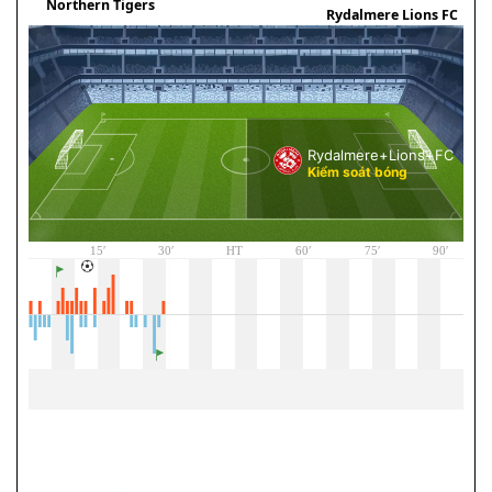
Northern Tigers
Rydalmere Lions FC
H