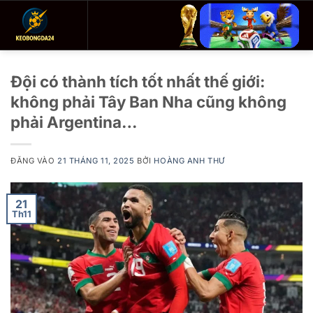
Bỏ
qua
nội
dung
Đội có thành tích tốt nhất thế giới:
không phải Tây Ban Nha cũng không
phải Argentina…
ĐĂNG VÀO
21 THÁNG 11, 2025
BỞI
HOÀNG ANH THƯ
21
Th11