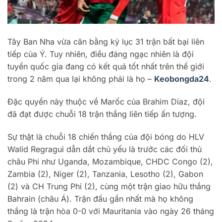
Tây Ban Nha vừa cân bằng kỷ lục 31 trận bất bại liên
tiếp của Ý. Tuy nhiên, điều đáng ngạc nhiên là đội
tuyển quốc gia đang có kết quả tốt nhất trên thế giới
trong 2 năm qua lại không phải là họ –
Keobongda24
.
Đặc quyền này thuộc về Marốc của Brahim Díaz, đội
đã đạt được chuỗi 18 trận thắng liên tiếp ấn tượng.
Sự thật là chuỗi 18 chiến thắng của đội bóng do HLV
Walid Regragui dẫn dắt chủ yếu là trước các đối thủ
châu Phi như Uganda, Mozambique, CHDC Congo (2),
Zambia (2), Niger (2), Tanzania, Lesotho (2), Gabon
(2) và CH Trung Phi (2), cùng một trận giao hữu thắng
Bahrain (châu Á). Trận đấu gần nhất mà họ không
thắng là trận hòa 0-0 với Mauritania vào ngày 26 tháng