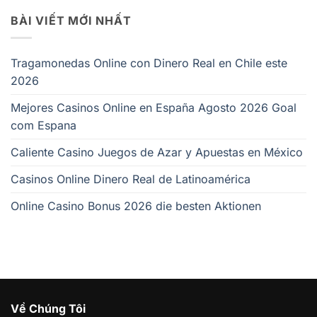
BÀI VIẾT MỚI NHẤT
Tragamonedas Online con Dinero Real en Chile este
2026
Mejores Casinos Online en España Agosto 2026 Goal
com Espana
Caliente Casino Juegos de Azar y Apuestas en México
Casinos Online Dinero Real de Latinoamérica
Online Casino Bonus 2026 die besten Aktionen
Về Chúng Tôi