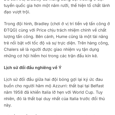
tuyển quốc gia hơn một năm rưỡi, thể hiện tố chất lãnh
đạo vượt trội.
Trong đội hình, Bradley (chơi ở vị trí tiền vệ tấn công ở
ĐTQG) cùng với Price chịu trách nhiệm chính về chất
lượng tấn công. Bên cánh, Hume cũng là một tài năng
trẻ nổi bật với tốc độ và sự trực diện. Trên hàng công,
Chalers sẽ là người được giao nhiệm vụ tận dụng
những cơ hội hiếm hoi trong các trận đấu kín kẽ.
Lịch sử đối đầu nghiêng về Ý
Lịch sử đối đầu giữa hai đội bóng gợi lại ký ức đau
buồn cho người hâm mộ Azzurri: thất bại tại Belfast
năm 1958 đã khiến Italia lỡ hẹn với World Cup. Tuy
nhiên, đó là thất bại duy nhất của Italia trước đối thủ
này.