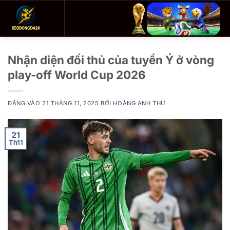
Bỏ
qua
nội
dung
Nhận diện đối thủ của tuyển Ý ở vòng
play-off World Cup 2026
ĐĂNG VÀO
21 THÁNG 11, 2025
BỞI
HOÀNG ANH THƯ
21
Th11