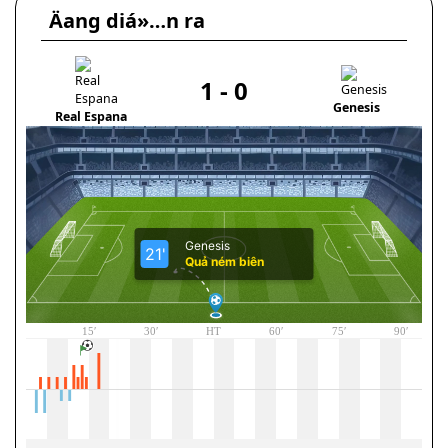
Äang diá»…n ra
1
-
0
Genesis
Real Espana
N