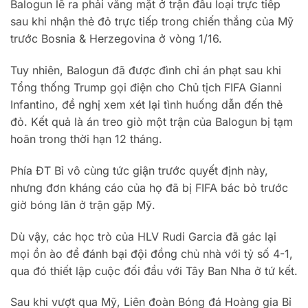
Balogun lẽ ra phải vắng mặt ở trận đấu loại trực tiếp
sau khi nhận thẻ đỏ trực tiếp trong chiến thắng của Mỹ
trước Bosnia & Herzegovina ở vòng 1/16.
Tuy nhiên, Balogun đã được đình chỉ án phạt sau khi
Tổng thống Trump gọi điện cho Chủ tịch FIFA Gianni
Infantino, đề nghị xem xét lại tình huống dẫn đến thẻ
đỏ. Kết quả là án treo giò một trận của Balogun bị tạm
hoãn trong thời hạn 12 tháng.
Phía ĐT Bỉ vô cùng tức giận trước quyết định này,
nhưng đơn kháng cáo của họ đã bị FIFA bác bỏ trước
giờ bóng lăn ở trận gặp Mỹ.
Dù vậy, các học trò của HLV Rudi Garcia đã gác lại
mọi ồn ào để đánh bại đội đồng chủ nhà với tỷ số 4-1,
qua đó thiết lập cuộc đối đầu với Tây Ban Nha ở tứ kết.
Sau khi vượt qua Mỹ, Liên đoàn Bóng đá Hoàng gia Bỉ