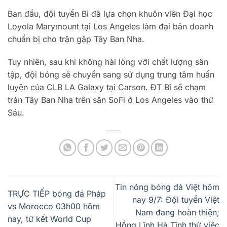
Ban đầu, đội tuyển Bỉ đã lựa chọn khuôn viên Đại học
Loyola Marymount tại Los Angeles làm đại bản doanh
chuẩn bị cho trận gặp Tây Ban Nha.
Tuy nhiên, sau khi không hài lòng với chất lượng sân
tập, đội bóng sẽ chuyển sang sử dụng trung tâm huấn
luyện của CLB LA Galaxy tại Carson. ĐT Bỉ sẽ chạm
trán Tây Ban Nha trên sân SoFi ở Los Angeles vào thứ
Sáu.
Tin nóng bóng đá Việt hôm
TRỰC TIẾP bóng đá Pháp
nay 9/7: Đội tuyển Việt
vs Morocco 03h00 hôm
Nam đang hoàn thiện;
nay, tứ kết World Cup
Hồng Lĩnh Hà Tĩnh thử việc