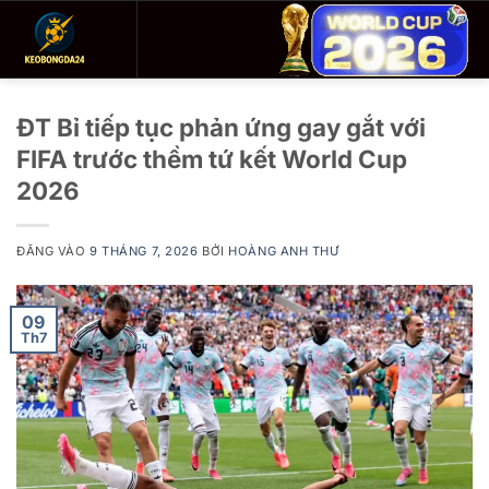
Bỏ
qua
nội
dung
ĐT Bỉ tiếp tục phản ứng gay gắt với
FIFA trước thềm tứ kết World Cup
2026
ĐĂNG VÀO
9 THÁNG 7, 2026
BỞI
HOÀNG ANH THƯ
09
Th7