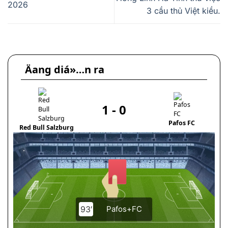
2026
3 cầu thủ Việt kiều.
Äang diá»…n ra
1
-
0
Pafos FC
Red Bull Salzburg