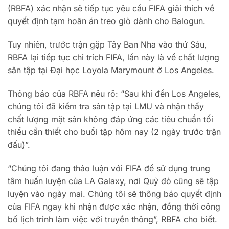
(RBFA) xác nhận sẽ tiếp tục yêu cầu FIFA giải thích về
quyết định tạm hoãn án treo giò dành cho Balogun.
Tuy nhiên, trước trận gặp Tây Ban Nha vào thứ Sáu,
RBFA lại tiếp tục chỉ trích FIFA, lần này là về chất lượng
sân tập tại Đại học Loyola Marymount ở Los Angeles.
Thông báo của RBFA nêu rõ: “Sau khi đến Los Angeles,
chúng tôi đã kiểm tra sân tập tại LMU và nhận thấy
chất lượng mặt sân không đáp ứng các tiêu chuẩn tối
thiểu cần thiết cho buổi tập hôm nay (2 ngày trước trận
đấu)”.
“Chúng tôi đang thảo luận với FIFA để sử dụng trung
tâm huấn luyện của LA Galaxy, nơi Quỷ đỏ cũng sẽ tập
luyện vào ngày mai. Chúng tôi sẽ thông báo quyết định
của FIFA ngay khi nhận được xác nhận, đồng thời công
bố lịch trình làm việc với truyền thông”, RBFA cho biết.