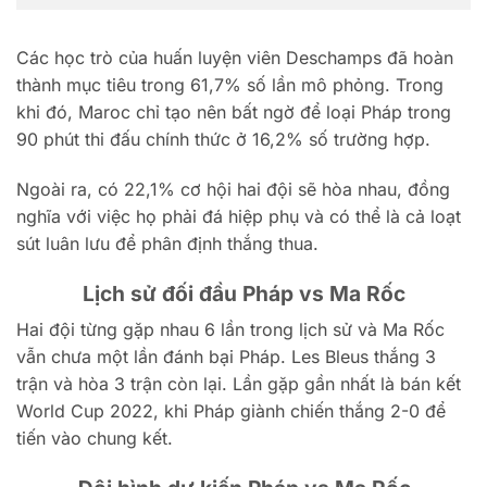
Các học trò của huấn luyện viên Deschamps đã hoàn
thành mục tiêu trong 61,7% số lần mô phỏng. Trong
khi đó, Maroc chỉ tạo nên bất ngờ để loại Pháp trong
90 phút thi đấu chính thức ở 16,2% số trường hợp.
Ngoài ra, có 22,1% cơ hội hai đội sẽ hòa nhau, đồng
nghĩa với việc họ phải đá hiệp phụ và có thể là cả loạt
sút luân lưu để phân định thắng thua.
Lịch sử đối đầu Pháp vs Ma Rốc
Hai đội từng gặp nhau 6 lần trong lịch sử và Ma Rốc
vẫn chưa một lần đánh bại Pháp. Les Bleus thắng 3
trận và hòa 3 trận còn lại. Lần gặp gần nhất là bán kết
World Cup 2022, khi Pháp giành chiến thắng 2-0 để
tiến vào chung kết.