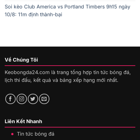
Soi kèo Club America vs Portland Timbers 9h15 ngày
10/8: 11m định thành-bại
Về Chúng Tôi
Keobongda24.com là trang tổng hợp tin tức bóng đá,
lịch thi đấu, kết quả và bảng xếp hạng mới nhất.
Liên Kết Nhanh
Tin tức bóng đá