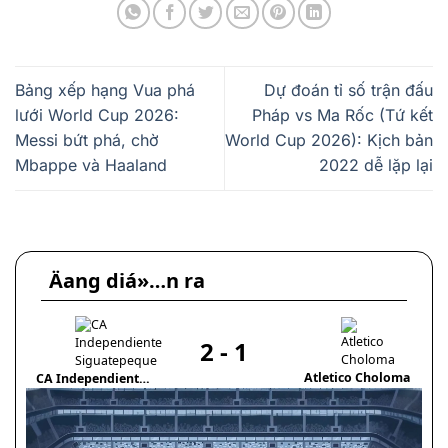
Bảng xếp hạng Vua phá
Dự đoán tỉ số trận đấu
lưới World Cup 2026:
Pháp vs Ma Rốc (Tứ kết
Messi bứt phá, chờ
World Cup 2026): Kịch bản
Mbappe và Haaland
2022 dễ lặp lại
Äang diá»…n ra
2
-
1
Atletico Choloma
CA Independiente
Siguatepeque