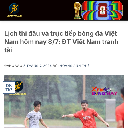
Bỏ
qua
nội
dung
Lịch thi đấu và trực tiếp bóng đá Việt
Nam hôm nay 8/7: ĐT Việt Nam tranh
tài
ĐĂNG VÀO
8 THÁNG 7, 2026
BỞI
HOÀNG ANH THƯ
08
Th7