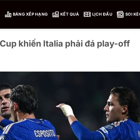
4
BẢNG XẾP HẠNG
KẾT QUẢ
LỊCH ĐẤU
SOI KÈ
up khiến Italia phải đá play-off