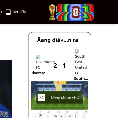
O
TIN TỨC
Äang diá»…n ra
1
2
-
1
Ulverstone
Glenorchy
FC
South
Knights
East
FC
United
FC