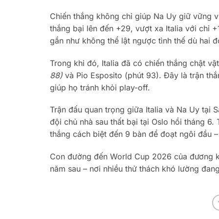
Chiến thắng không chỉ giúp Na Uy giữ vững vị
thắng bại lên đến +29, vượt xa Italia với chỉ
gần như không thể lật ngược tình thế dù hai đ
Trong khi đó, Italia đã có chiến thắng chật 
88)
và Pio Esposito (phút 93). Đây là trận th
giúp họ tránh khỏi play-off.
Trận đấu quan trọng giữa Italia và Na Uy tại S
đội chủ nhà sau thất bại tại Oslo hồi tháng 6. 
thắng cách biệt đến 9 bàn để đoạt ngôi đầu – 
Con đường đến World Cup 2026 của đương ki
năm sau – nơi nhiều thử thách khó lường đang