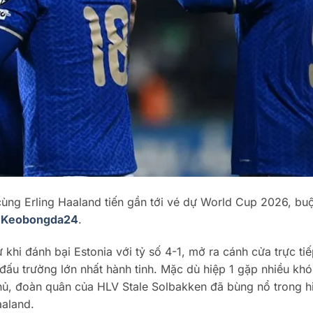
cùng Erling Haaland tiến gần tới vé dự World Cup 2026, bu
–
Keobongda24
.
 khi đánh bại Estonia với tỷ số 4-1, mở ra cánh cửa trực ti
u trường lớn nhất hành tinh. Mặc dù hiệp 1 gặp nhiều khó
thủ, đoàn quân của HLV Stale Solbakken đã bùng nổ trong h
aaland.