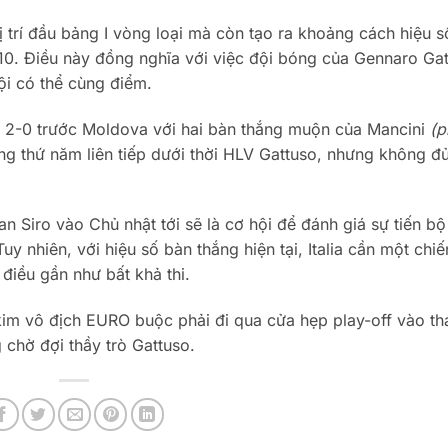
 trí đầu bảng I vòng loại mà còn tạo ra khoảng cách hiệu 
 +10. Điều này đồng nghĩa với việc đội bóng của Gennaro Ga
ội có thể cùng điểm.
vật 2-0 trước Moldova với hai bàn thắng muộn của Mancini
(p
ắng thứ năm liên tiếp dưới thời HLV Gattuso, nhưng không đ
an Siro vào Chủ nhật tới sẽ là cơ hội để đánh giá sự tiến b
Tuy nhiên, với hiệu số bàn thắng hiện tại, Italia cần một chiế
điều gần như bất khả thi.
m vô địch EURO buộc phải đi qua cửa hẹp play-off vào th
 chờ đợi thầy trò Gattuso.