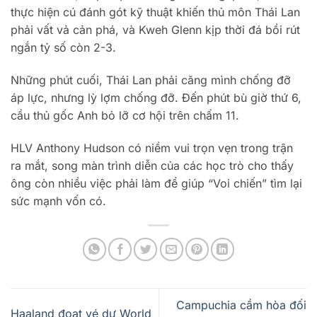
thực hiện cú đánh gót kỹ thuật khiến thủ môn Thái Lan
phải vất vả cản phá, và Kweh Glenn kịp thời đá bồi rút
ngắn tỷ số còn 2-3.
Những phút cuối, Thái Lan phải căng mình chống đỡ
áp lực, nhưng lỳ lợm chống đỡ. Đến phút bù giờ thứ 6,
cầu thủ gốc Anh bỏ lỡ cơ hội trên chấm 11.
HLV Anthony Hudson có niềm vui trọn vẹn trong trận
ra mắt, song màn trình diễn của các học trò cho thấy
ông còn nhiều việc phải làm để giúp “Voi chiến” tìm lại
sức mạnh vốn có.
Campuchia cầm hòa đối
Haaland đoạt vé dự World