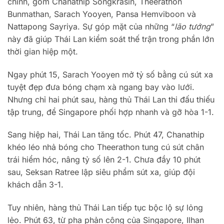
chính, gồm Chanathip Songkrasin, Theerathon
Bunmathan, Sarach Yooyen, Pansa Hemviboon và
Nattapong Sayriya. Sự góp mặt của những “
lão tướng
”
này đã giúp Thái Lan kiểm soát thế trận trong phần lớn
thời gian hiệp một.
Ngay phút 15, Sarach Yooyen mở tỷ số bằng cú sút xa
tuyệt đẹp đưa bóng chạm xà ngang bay vào lưới.
Nhưng chỉ hai phút sau, hàng thủ Thái Lan thi đấu thiếu
tập trung, để Singapore phối hợp nhanh và gỡ hòa 1-1.
Sang hiệp hai, Thái Lan tăng tốc. Phút 47, Chanathip
khéo léo nhả bóng cho Theerathon tung cú sút chân
trái hiểm hóc, nâng tỷ số lên 2-1. Chưa đầy 10 phút
sau, Seksan Ratree lập siêu phẩm sút xa, giúp đội
khách dẫn 3-1.
Tuy nhiên, hàng thủ Thái Lan tiếp tục bộc lộ sự lỏng
lẻo. Phút 63, từ pha phản công của Singapore, Ilhan