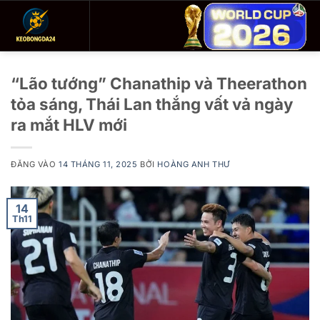
Bỏ
qua
nội
dung
“Lão tướng” Chanathip và Theerathon
tỏa sáng, Thái Lan thắng vất vả ngày
ra mắt HLV mới
ĐĂNG VÀO
14 THÁNG 11, 2025
BỞI
HOÀNG ANH THƯ
14
Th11