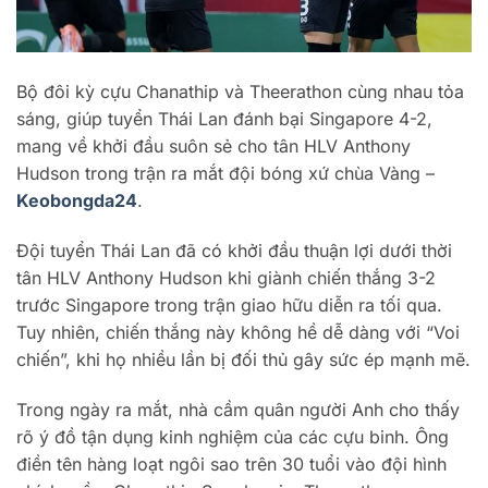
Bộ đôi kỳ cựu Chanathip và Theerathon cùng nhau tỏa
sáng, giúp tuyển Thái Lan đánh bại Singapore 4-2,
mang về khởi đầu suôn sẻ cho tân HLV Anthony
Hudson trong trận ra mắt đội bóng xứ chùa Vàng –
Keobongda24
.
Đội tuyển Thái Lan đã có khởi đầu thuận lợi dưới thời
tân HLV Anthony Hudson khi giành chiến thắng 3-2
trước Singapore trong trận giao hữu diễn ra tối qua.
Tuy nhiên, chiến thắng này không hề dễ dàng với “Voi
chiến”, khi họ nhiều lần bị đối thủ gây sức ép mạnh mẽ.
Trong ngày ra mắt, nhà cầm quân người Anh cho thấy
rõ ý đồ tận dụng kinh nghiệm của các cựu binh. Ông
điền tên hàng loạt ngôi sao trên 30 tuổi vào đội hình