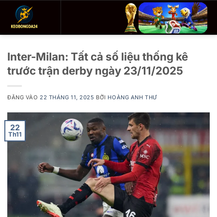
Bỏ
qua
nội
dung
Inter-Milan: Tất cả số liệu thống kê
trước trận derby ngày 23/11/2025
ĐĂNG VÀO
22 THÁNG 11, 2025
BỞI
HOÀNG ANH THƯ
22
Th11