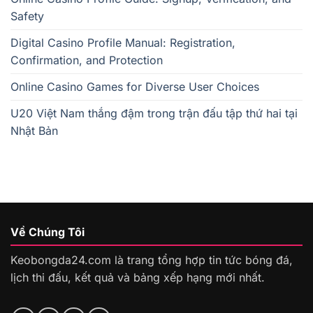
Safety
Digital Casino Profile Manual: Registration,
Confirmation, and Protection
Online Casino Games for Diverse User Choices
U20 Việt Nam thắng đậm trong trận đấu tập thứ hai tại
Nhật Bản
Về Chúng Tôi
Keobongda24.com là trang tổng hợp tin tức bóng đá,
lịch thi đấu, kết quả và bảng xếp hạng mới nhất.