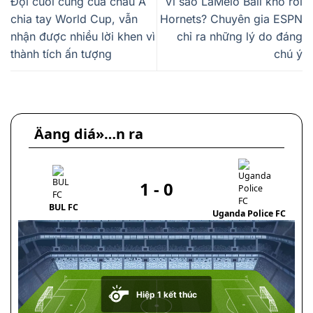
Đội cuối cùng của châu Á
Vì sao LaMelo Ball khó rời
chia tay World Cup, vẫn
Hornets? Chuyên gia ESPN
nhận được nhiều lời khen vì
chỉ ra những lý do đáng
thành tích ấn tượng
chú ý
Äang diá»…n ra
1
-
0
BUL FC
Uganda Police FC