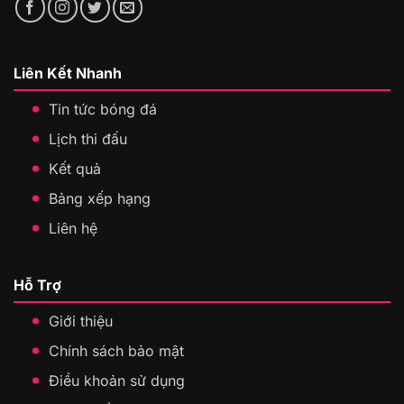
Liên Kết Nhanh
Tin tức bóng đá
Lịch thi đấu
Kết quả
Bảng xếp hạng
Liên hệ
Hỗ Trợ
Giới thiệu
Chính sách bảo mật
Điều khoản sử dụng