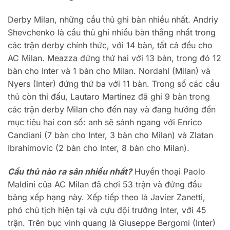
Derby Milan, những cầu thủ ghi bàn nhiều nhất. Andriy
Shevchenko là cầu thủ ghi nhiều bàn thắng nhất trong
các trận derby chính thức, với 14 bàn, tất cả đều cho
AC Milan. Meazza đứng thứ hai với 13 bàn, trong đó 12
bàn cho Inter và 1 bàn cho Milan. Nordahl (Milan) và
Nyers (Inter) đứng thứ ba với 11 bàn. Trong số các cầu
thủ còn thi đấu, Lautaro Martinez đã ghi 9 bàn trong
các trận derby Milan cho đến nay và đang hướng đến
mục tiêu hai con số: anh sẽ sánh ngang với Enrico
Candiani (7 bàn cho Inter, 3 bàn cho Milan) và Zlatan
Ibrahimovic (2 bàn cho Inter, 8 bàn cho Milan).
Cầu thủ nào ra sân nhiều nhất?
Huyền thoại Paolo
Maldini của AC Milan đã chơi 53 trận và đứng đầu
bảng xếp hạng này. Xếp tiếp theo là Javier Zanetti,
phó chủ tịch hiện tại và cựu đội trưởng Inter, với 45
trận. Trên bục vinh quang là Giuseppe Bergomi (Inter)