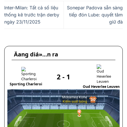
Inter-Milan: Tất cả số liệu
Sonepar Padova sẵn sàng
thống kê trước trận derby
tiếp đón Lube: quyết tâm
ngày 23/11/2025
giữ đà
Äang diá»…n ra
2
-
1
Z
Sporting Charleroi
Oud Heverlee Leuven