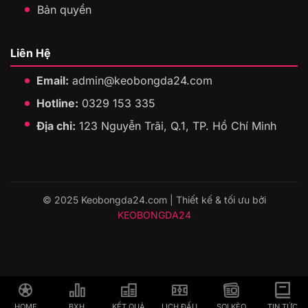
Bản quyền
Liên Hệ
Email:
admin@keobongda24.com
Hotline:
0329 153 335
Địa chỉ:
123 Nguyễn Trãi, Q.1, TP. Hồ Chí Minh
© 2025 Keobongda24.com | Thiết kế & tối ưu bởi
KEOBONGDA24
HOME
BXH
KẾT QUẢ
LỊCH ĐẤU
SOI KÈO
TIN TỨC
HOME
BXH
KẾT QUẢ
LỊCH ĐẤU
SOI KÈO
TIN TỨC