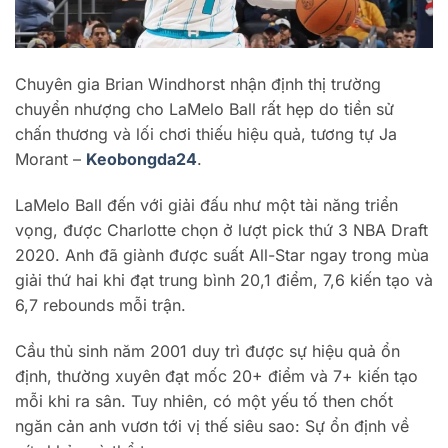
Chuyên gia Brian Windhorst nhận định thị trường
chuyển nhượng cho LaMelo Ball rất hẹp do tiền sử
chấn thương và lối chơi thiếu hiệu quả, tương tự Ja
Morant –
Keobongda24
.
LaMelo Ball đến với giải đấu như một tài năng triển
vọng, được Charlotte chọn ở lượt pick thứ 3 NBA Draft
2020. Anh đã giành được suất All-Star ngay trong mùa
giải thứ hai khi đạt trung bình 20,1 điểm, 7,6 kiến tạo và
6,7 rebounds mỗi trận.
Cầu thủ sinh năm 2001 duy trì được sự hiệu quả ổn
định, thường xuyên đạt mốc 20+ điểm và 7+ kiến tạo
mỗi khi ra sân. Tuy nhiên, có một yếu tố then chốt
ngăn cản anh vươn tới vị thế siêu sao: Sự ổn định về