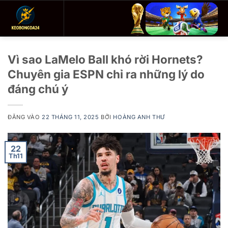
Bỏ
qua
nội
dung
Vì sao LaMelo Ball khó rời Hornets?
Chuyên gia ESPN chỉ ra những lý do
đáng chú ý
ĐĂNG VÀO
22 THÁNG 11, 2025
BỞI
HOÀNG ANH THƯ
22
Th11