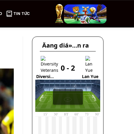
O
TIN TỨC
Äang diá»…n ra
0
-
2
0
Diversity
Lan Yue
Veterans
Pottu Via
Ho