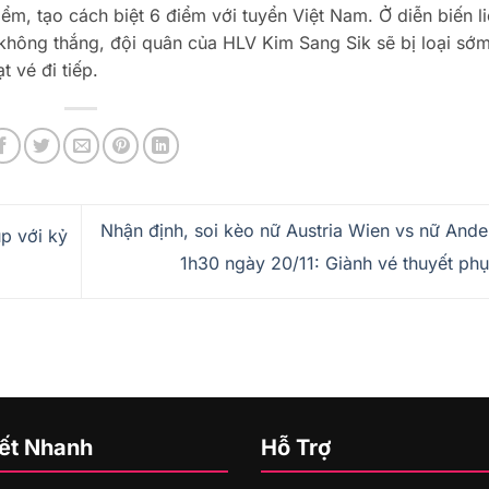
iểm, tạo cách biệt 6 điểm với tuyển Việt Nam. Ở diễn biến l
không thắng, đội quân của HLV Kim Sang Sik sẽ bị loại sớ
 vé đi tiếp.
Nhận định, soi kèo nữ Austria Wien vs nữ Ander
p với kỷ
1h30 ngày 20/11: Giành vé thuyết ph
Kết Nhanh
Hỗ Trợ