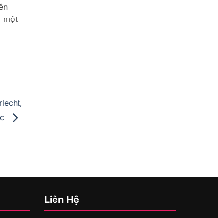
iên
m một
lecht,
ục
Liên Hệ